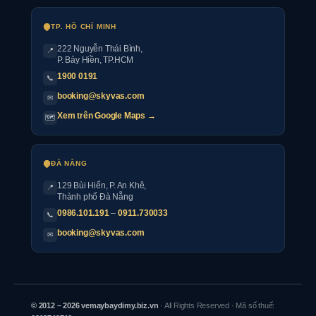
TP. HỒ CHÍ MINH
222 Nguyễn Thái Bình
,
📍
P. Bảy Hiền, TP.HCM
1900 0191
📞
booking@skyvas.com
✉
Xem trên Google Maps →
🗺
ĐÀ NẴNG
129 Bùi Hiển, P. An Khê,
📍
Thành phố Đà Nẵng
0986.101.191
–
0911.730033
📞
booking@skyvas.com
✉
© 2012 – 2026 vemaybaydimy.biz.vn
· All Rights Reserved · Mã số thuế: