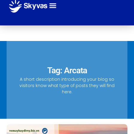
Giới thiệu
Sự kiện
Tuyến bay
Hãng máy bay
Thanh toán
Liên hệ
Tag: Arcata
A short description introducing your blog so
visitors know what type of posts they will find
here.