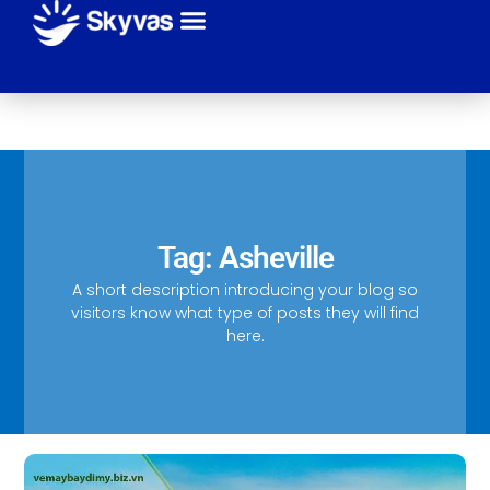
Giới thiệu
Sự kiện
Tuyến bay
Hãng máy bay
Thanh toán
Liên hệ
Tag: Asheville
A short description introducing your blog so
visitors know what type of posts they will find
here.