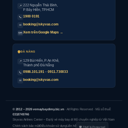
222 Nguyễn Thái Bình
,
📍
P. Bảy Hiền, TP.HCM
1900 0191
📞
booking@skyvas.com
✉
Xem trên Google Maps →
🗺
ĐÀ NẴNG
129 Bùi Hiển, P. An Khê,
📍
Thành phố Đà Nẵng
0986.101.191
–
0911.730033
📞
booking@skyvas.com
✉
© 2012 – 2026 vemaybaydimy.biz.vn
· All Rights Reserved · Mã số thuế:
0318749746
Skyvas Airlines Center – Đại lý vé máy bay đi Mỹ chuyên nghiệp từ Việt Nam
Chính sách bảo mật
Điều khoản sử dụng
Liên hệ
🛡 DMCA Protected