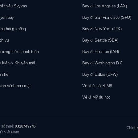
ới thiệu Skyvas
Bay đi Los Angeles (LAX)
yến bay
Bay đi San Francisco (SFO)
ng hàng không
Bay đi New York (JFK)
ch vụ
Bay đi Seattle (SEA)
ương thức thanh toán
Bay đi Houston (IAH)
 kiện & Khuyến mãi
Bay đi Washington D.C
ên hệ
Bay đi Dallas (DFW)
ính sách bảo mật
Vé khứ hồi đi Mỹ
Vé đi Mỹ du học
ã số thuế:
0318749746
Chính 
 từ Việt Nam