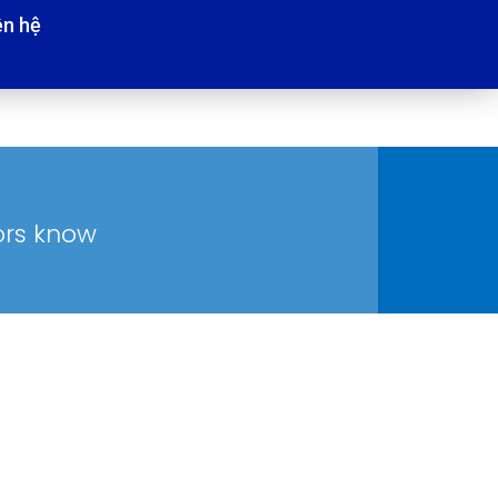
ên hệ
tors know