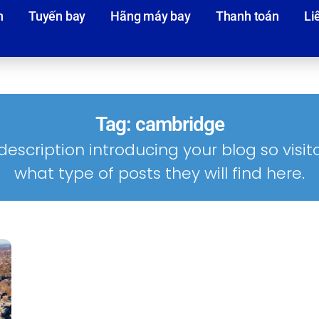
n
Tuyến bay
Hãng máy bay
Thanh toán
Li
Tag: cambridge
description introducing your blog so visi
what type of posts they will find here.