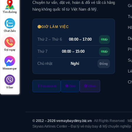
Chuyên tư vấn, đặt vé, hoàn & đổi vé tất cả hãng
Gi
hàng không quốc tế từ Việt Nam đi Mỹ.
Tìm đường
Tu
GIỜ LÀM VIỆC
Hã
Chat Zalo
Dị
Thứ 2 – Thứ 6
08:00 – 17:00
Mở
Ph
Gọi ngay
Thứ 7
08:00 – 15:00
Mở
Sự
Chủ nhật
Nghỉ
Đóng
Messenger
Li
Ch
Facebook
Zalo
Viber
Viber
© 2012 – 2026 vemaybaydimy.biz.vn
· All Rights Reserved · M
Skyvas Airlines Center – Đại lý vé máy bay đi Mỹ chuyên nghiệp