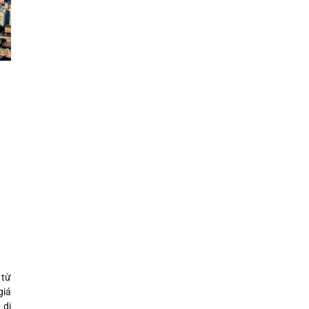
 từ
giá
 di