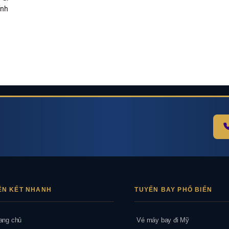
ình
ÊN KẾT NHANH
TUYẾN BAY PHỔ BIẾN
ang chủ
Vé máy bay đi Mỹ