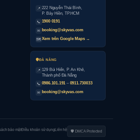
222 Nguyễn Thái Bình
,
📍
P. Bảy Hiền, TP.HCM
1900 0191
📞
booking@skyvas.com
✉
Xem trên Google Maps →
🗺
ĐÀ NẴNG
129 Bùi Hiển, P. An Khê,
📍
Thành phố Đà Nẵng
0986.101.191
–
0911.730033
📞
booking@skyvas.com
✉
sách bảo mật
Điều khoản sử dụng
Liên hệ
🛡 DMCA Protected