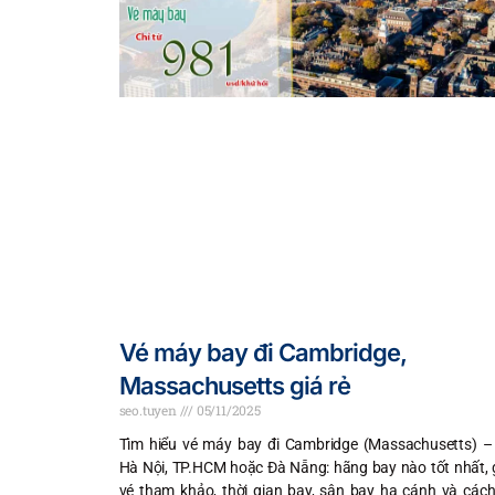
Vé máy bay đi Cambridge,
Massachusetts giá rẻ
seo.tuyen
05/11/2025
Tìm hiểu vé máy bay đi Cambridge (Massachusetts) –
Hà Nội, TP.HCM hoặc Đà Nẵng: hãng bay nào tốt nhất, 
vé tham khảo, thời gian bay, sân bay hạ cánh và cách