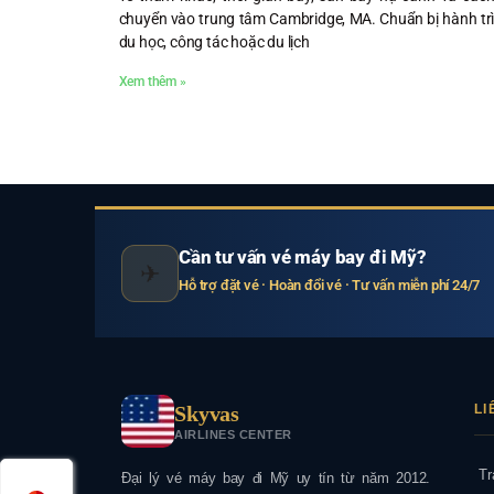
chuyển vào trung tâm Cambridge, MA. Chuẩn bị hành tr
du học, công tác hoặc du lịch
Xem thêm »
Cần tư vấn vé máy bay đi Mỹ?
✈
Hỗ trợ đặt vé · Hoàn đổi vé · Tư vấn miễn phí 24/7
Skyvas
LI
AIRLINES CENTER
Tr
Đại lý vé máy bay đi Mỹ uy tín từ năm 2012.