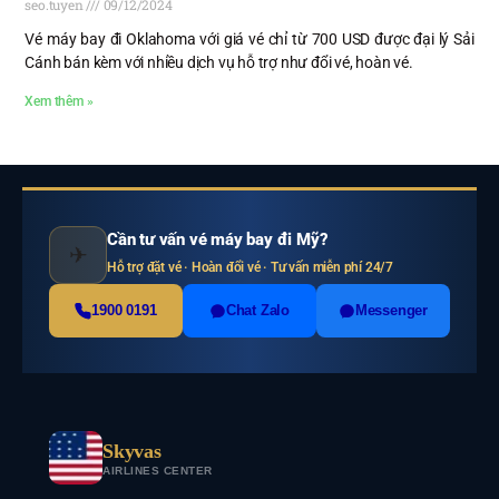
seo.tuyen
09/12/2024
Vé máy bay đi Oklahoma với giá vé chỉ từ 700 USD được đại lý Sải
Cánh bán kèm với nhiều dịch vụ hỗ trợ như đổi vé, hoàn vé.
Xem thêm »
Cần tư vấn vé máy bay đi Mỹ?
✈
Hỗ trợ đặt vé · Hoàn đổi vé · Tư vấn miễn phí 24/7
1900 0191
Chat Zalo
Messenger
Skyvas
AIRLINES CENTER