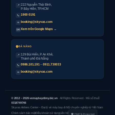
222 Nguyễn Thái Bình
,
📍
P. Bảy Hiền, TP.HCM
1900 0191
📞
booking@skyvas.com
✉
Xem trên Google Maps →
🗺
ĐÀ NẴNG
129 Bùi Hiển, P. An Khê,
📍
Thành phố Đà Nẵng
0986.101.191
–
0911.730033
📞
booking@skyvas.com
✉
© 2012 – 2026 vemaybaydimy.biz.vn
· All Rights Reserved · Mã số thuế:
0318749746
Skyvas Airlines Center – Đại lý vé máy bay đi Mỹ chuyên nghiệp từ Việt Nam
Chính sách bảo mật
Điều khoản sử dụng
Liên hệ
🛡 DMCA Protected