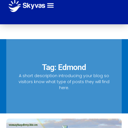
Giới thiệu
Sự kiện
Tuyến bay
Hãng máy bay
Thanh toán
Liên hệ
Tag: Edmond
A short description introducing your blog so
visitors know what type of posts they will find
here.