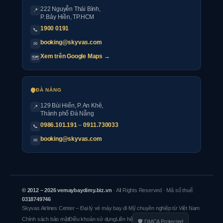
222 Nguyễn Thái Bình
,
📍
P. Bảy Hiền, TP.HCM
1900 0191
📞
booking@skyvas.com
✉
Xem trên Google Maps →
🗺
ĐÀ NẴNG
129 Bùi Hiển, P. An Khê,
📍
Thành phố Đà Nẵng
0986.101.191
–
0911.730033
📞
booking@skyvas.com
✉
© 2012 – 2026 vemaybaydimy.biz.vn
· All Rights Reserved · Mã số thuế:
0318749746
Skyvas Airlines Center – Đại lý vé máy bay đi Mỹ chuyên nghiệp từ Việt Nam
Chính sách bảo mật
Điều khoản sử dụng
Liên hệ
🛡 DMCA Protected