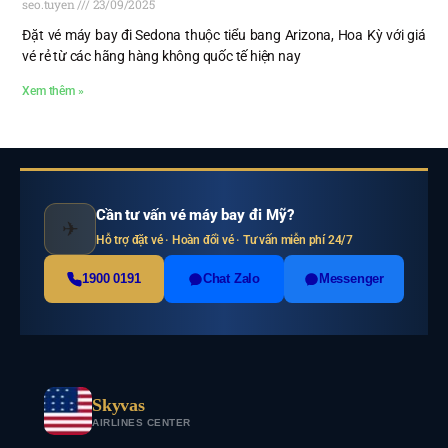
seo.tuyen
23/09/2025
Đặt vé máy bay đi Sedona thuộc tiểu bang Arizona, Hoa Kỳ với giá
vé rẻ từ các hãng hàng không quốc tế hiện nay
Xem thêm »
Cần tư vấn vé máy bay đi Mỹ?
✈
Hỗ trợ đặt vé · Hoàn đổi vé · Tư vấn miễn phí 24/7
1900 0191
Chat Zalo
Messenger
Skyvas
AIRLINES CENTER