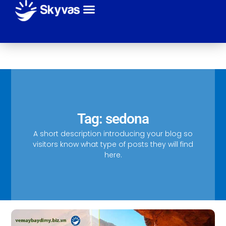
Giới thiệu
Sự kiện
Tuyến bay
Hãng máy bay
Thanh toán
Liên hệ
Tag: sedona
A short description introducing your blog so
visitors know what type of posts they will find
here.