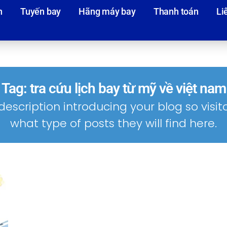
n
Tuyến bay
Hãng máy bay
Thanh toán
Li
Tag: tra cứu lịch bay từ mỹ về việt nam
description introducing your blog so visi
what type of posts they will find here.