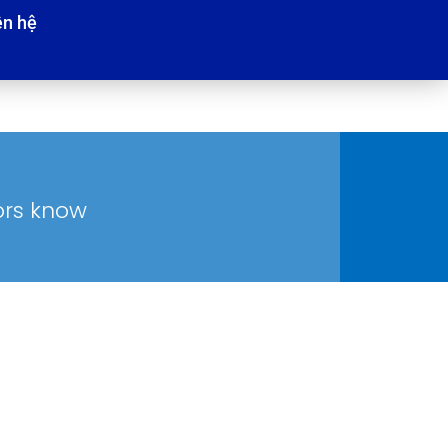
ên hệ
tors know