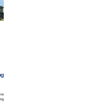
ng
Eva
àng