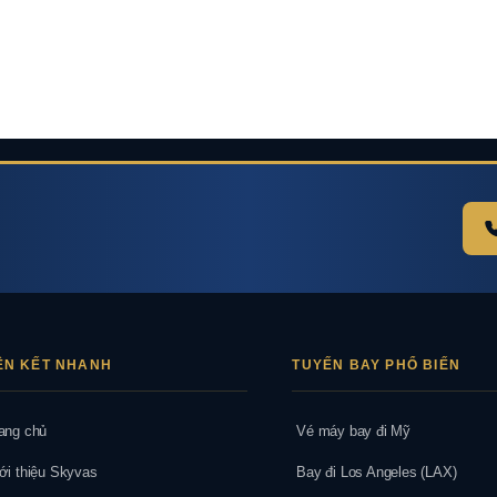
ÊN KẾT NHANH
TUYẾN BAY PHỔ BIẾN
ang chủ
Vé máy bay đi Mỹ
ới thiệu Skyvas
Bay đi Los Angeles (LAX)