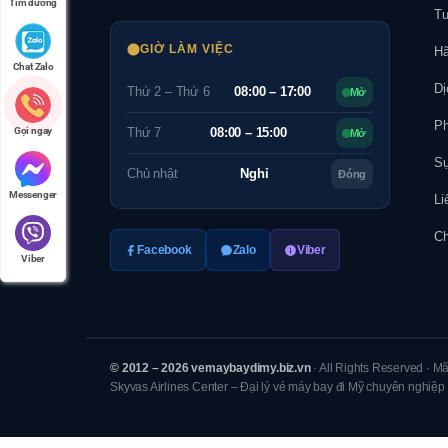
Tìm đường
Tu
GIỜ LÀM VIỆC
Hã
Chat Zalo
Dị
Thứ 2 – Thứ 6
08:00 – 17:00
Mở
Ph
Thứ 7
08:00 – 15:00
Gọi ngay
Mở
Sự
Chủ nhật
Nghỉ
Đóng
Messenger
Li
Ch
Facebook
Zalo
Viber
Viber
© 2012 – 2026 vemaybaydimy.biz.vn
· All Rights Reserved · M
Skyvas Airlines Center – Đại lý vé máy bay đi Mỹ chuyên nghiệp