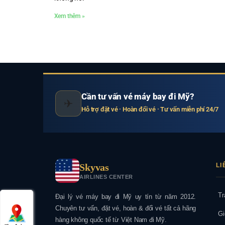
Xem thêm »
Cần tư vấn vé máy bay đi Mỹ?
✈
Hỗ trợ đặt vé · Hoàn đổi vé · Tư vấn miễn phí 24/7
Skyvas
LI
AIRLINES CENTER
Tr
Đại lý vé máy bay đi Mỹ uy tín từ năm 2012.
Chuyên tư vấn, đặt vé, hoàn & đổi vé tất cả hãng
Gi
hàng không quốc tế từ Việt Nam đi Mỹ.