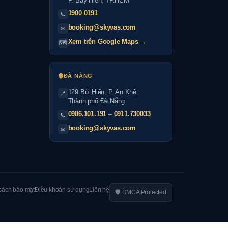
P. Bảy Hiền, TP.HCM
1900 0191
📞
booking@skyvas.com
✉
Xem trên Google Maps →
🗺
ĐÀ NẴNG
129 Bùi Hiển, P. An Khê,
📍
Thành phố Đà Nẵng
0986.101.191
–
0911.730033
📞
booking@skyvas.com
✉
sách bảo mật
Điều khoản sử dụng
Liên hệ
🛡 DMCA Protected