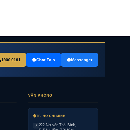
1900 0191
Chat Zalo
Messenger
VĂN PHÒNG
TP. HỒ CHÍ MINH
222 Nguyễn Thái Bình
,
📍