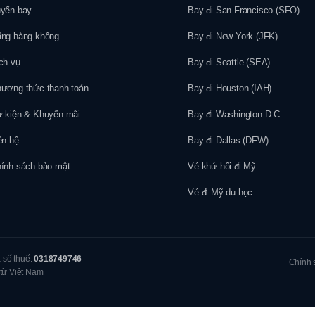
yến bay
Bay đi San Francisco (SFO)
ng hàng không
Bay đi New York (JFK)
ch vụ
Bay đi Seattle (SEA)
ương thức thanh toán
Bay đi Houston (IAH)
 kiện & Khuyến mãi
Bay đi Washington D.C
ên hệ
Bay đi Dallas (DFW)
ính sách bảo mật
Vé khứ hồi đi Mỹ
Vé đi Mỹ du học
ã số thuế:
0318749746
Chính 
 từ Việt Nam