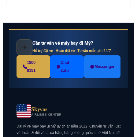
Cần tư vấn vé máy bay đi Mỹ?
✈
Hỗ trợ đặt vé · Hoàn đổi vé · Tư vấn miễn phí 24/7
1900
Chat
Messenger
0191
Zalo
Skyvas
AIRLINES CENTER
Đại lý vé máy bay đi Mỹ uy tín từ năm 2012. Chuyên tư vấn, đặt
vé, hoàn & đổi vé tất cả hãng hàng không quốc tế từ Việt Nam đi