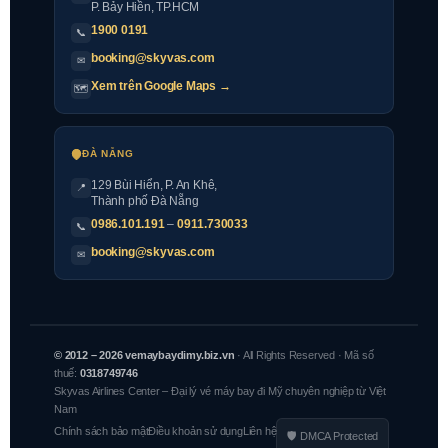
P. Bảy Hiền, TP.HCM
1900 0191
📞
booking@skyvas.com
✉
Xem trên Google Maps →
🗺
ĐÀ NẴNG
129 Bùi Hiển, P. An Khê,
📍
Thành phố Đà Nẵng
0986.101.191
–
0911.730033
📞
booking@skyvas.com
✉
© 2012 – 2026 vemaybaydimy.biz.vn
· All Rights Reserved · Mã số
thuế:
0318749746
Skyvas Airlines Center – Đại lý vé máy bay đi Mỹ chuyên nghiệp từ Việt
Nam
Chính sách bảo mật
Điều khoản sử dụng
Liên hệ
🛡 DMCA Protected