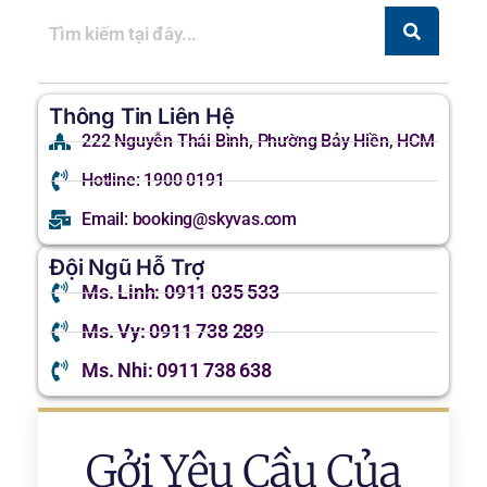
Thông Tin Liên Hệ
222 Nguyễn Thái Bình, Phường Bảy Hiền, HCM
Hotline: 1900 0191
Email: booking@skyvas.com
Đội Ngũ Hỗ Trợ
Ms. Linh: 0911 035 533
Ms. Vy: 0911 738 289
Ms. Nhi: 0911 738 638
Gởi Yêu Cầu Của