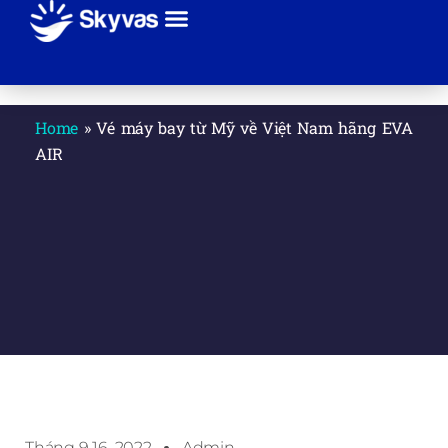
Giới thiệu
Sự kiện
Tuyến bay
Hãng máy bay
Thanh toán
Liên hệ
Home
»
Vé máy bay từ Mỹ về Việt Nam hãng EVA
AIR
Tháng 9 16, 2022
Admin