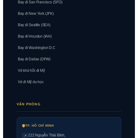
Bay đi San Francisco (SFO)
Bay đi New York (JFK)
Bay đi Seattle (SEA)
Bay đi Houston (IAH)
Bay đi Washington D.C
Bay đi Dallas (DFW)
Vé khứ hồi đi Mỹ
Vé đi Mỹ du học
VĂN PHÒNG
TP. HỒ CHÍ MINH
222 Nguyễn Thái Bình
,
📍