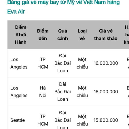
Bảng giá vé máy bay từ Mỹ về Việt Nam hãng
Eva Air
Điểm
H
Điểm
Quá
Loại
Giá vé
Khởi
h
đến
cảnh
vé
tham khảo
Hành
k
Đài
Los
TP
Một
Bắc,Đài
16.000.000
Angeles
HCM
chiều
Loan
Đài
Los
Hà
Một
Bắc,Đài
16.000.000
Angeles
Nội
chiều
Loan
Đài
TP
Một
Seattle
Bắc,Đài
15.800.000
HCM
chiều
Loan