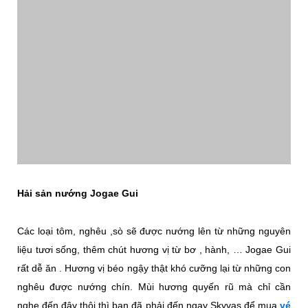
Hải sản nướng Jogae Gui
Các loại tôm, nghêu ,sò sẽ được nướng lên từ những nguyên
liệu tươi sống, thêm chút hương vị từ bơ , hành, … Jogae Gui
rất dễ ăn . Hương vị béo ngậy thật khó cưỡng lại từ những con
nghêu được nướng chín. Mùi hương quyến rũ mà chỉ cần
nghe đến đây thôi thì bạn đã phải đến ngay Skyvas để mua
vé