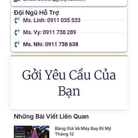
Đội Ngũ Hỗ Trợ
Ms. Linh: 0911 035 533
Ms. Vy: 0911 738 289
Ms. Nhi: 0911 738 638
Gởi Yêu Cầu Của
Bạn
Những Bài Viết Liên Quan
Bảng Giá Vé Máy Bay Đi Mỹ
Tháng 12