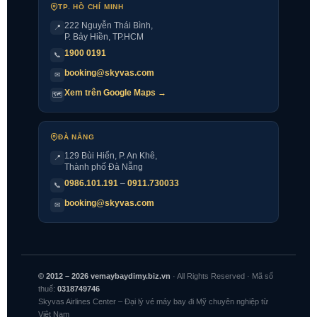
TP. HỒ CHÍ MINH
222 Nguyễn Thái Bình
,
📍
P. Bảy Hiền, TP.HCM
1900 0191
📞
booking@skyvas.com
✉
Xem trên Google Maps →
🗺
ĐÀ NẴNG
129 Bùi Hiển, P. An Khê,
📍
Thành phố Đà Nẵng
0986.101.191
–
0911.730033
📞
booking@skyvas.com
✉
© 2012 – 2026 vemaybaydimy.biz.vn
· All Rights Reserved · Mã số
thuế:
0318749746
Skyvas Airlines Center – Đại lý vé máy bay đi Mỹ chuyên nghiệp từ
Việt Nam