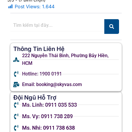
Post Views:
1.644
Thông Tin Liên Hệ
222 Nguyễn Thái Bình, Phường Bảy Hiền,
HCM
Hotline: 1900 0191
Email: booking@skyvas.com
Đội Ngũ Hỗ Trợ
Ms. Linh: 0911 035 533
Ms. Vy: 0911 738 289
Ms. Nhi: 0911 738 638