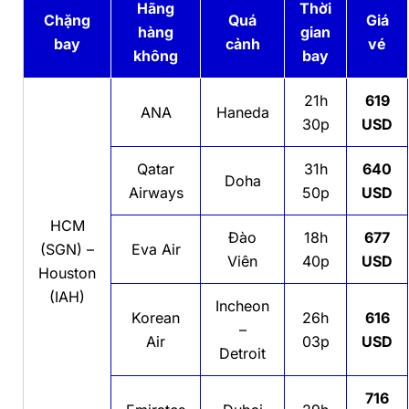
Hãng
Thời
Chặng
Quá
Giá
hàng
gian
bay
cảnh
vé
không
bay
21h
619
ANA
Haneda
30p
USD
Qatar
31h
640
Doha
Airways
50p
USD
HCM
Đào
18h
677
(SGN) –
Eva Air
Viên
40p
USD
Houston
(IAH)
Incheon
Korean
26h
616
–
Air
03p
USD
Detroit
716