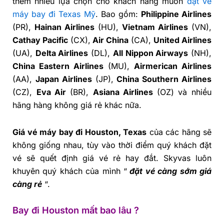
thêm nhiều lựa chọn cho khách hàng muốn
đặt vé
máy bay đi Texas Mỹ
. Bao gồm:
Philippine Airlines
(PR),
Hainan Airlines
(HU),
Vietnam Airlines
(VN),
Cathay Pacific
(CX),
Air China
(CA),
United Airlines
(UA),
Delta Airlines
(DL),
All Nippon Airways
(NH),
China Eastern Airlines
(MU),
Airmerican Airlines
(AA),
Japan Airlines
(JP),
China Southern Airlines
(CZ),
Eva Air
(BR),
Asiana Airlines
(OZ) và nhiều
hãng hàng không giá rẻ khác nữa.
Giá vé máy bay đi Houston, Texas
của các hãng sẽ
không giống nhau, tùy vào thời điểm quý khách đặt
vé sẽ quết định giá vé rẻ hay đắt. Skyvas luôn
khuyên quý khách của mình “
đặt vé càng sớm giá
càng rẻ
“.
Bay đi Houston mất bao lâu ?