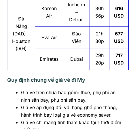
Incheon
Korean
30h
616
–
Air
56p
USD
Đà
Detroit
Nẵng
(DAD) –
Đào
21h
677
Eva Air
Houston
Viên
30p
USD
(IAH)
29h
717
Emirates
Dubai
20p
USD
Quy định chung về giá vé đi Mỹ
Giá vé trên chưa bao gồm: thuế, phụ phí an
ninh sân bay, phụ phí sân bay.
Giá vé áp dụng đối với hạng ghế phổ thông,
hành trình bay loại giá vé economy saver.
Giá vé chỉ mang tính tham khảo tại 1 thời điểm