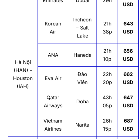
Emirates
Dubai
29h
USD
Incheon
Korean
21h
643
– Salt
Air
38p
USD
Lake
21h
656
ANA
Haneda
10p
USD
Hà Nội
(HAN) –
Đào
22h
662
Houston
Eva Air
Viên
20p
USD
(IAH)
Qatar
43h
647
Doha
Airways
05p
USD
Vietnam
26h
687
Narita
Airlines
15p
USD