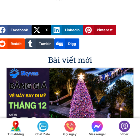
Facebook
X
LinkedIn
Pinterest
Reddit
Tumblr
Digg
Bài viết mới
Tìm đường
Chat Zalo
Gọi ngay
Messenger
Viber