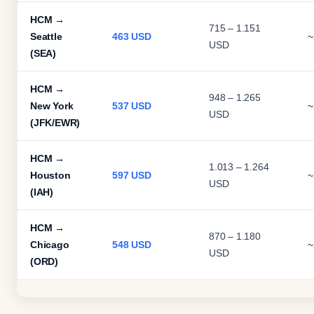
HCM →
715 – 1.151
Seattle
463 USD
~
USD
(SEA)
HCM →
948 – 1.265
New York
537 USD
~
USD
(JFK/EWR)
HCM →
1.013 – 1.264
Houston
597 USD
~
USD
(IAH)
HCM →
870 – 1.180
Chicago
548 USD
~
USD
(ORD)