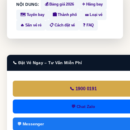
💰 Bảng giá 2026
✈ Hãng bay
NỘI DUNG:
🗺 Tuyến bay
🏙 Thành phố
🎫 Loại vé
🔥 Săn vé rẻ
📋 Cách đặt vé
❓ FAQ
📞 Đặt Vé Ngay – Tư Vấn Miễn Phí
📞 1900 0191
💬 Chat Zalo
💬 Messenger