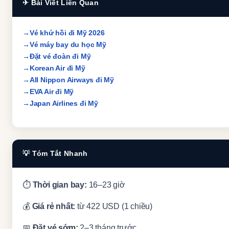
✈ Bài Viết Liên Quan
Vé khứ hồi đi Mỹ 2026
Vé máy bay du học Mỹ
Đặt vé đoàn đi Mỹ
Korean Air đi Mỹ
All Nippon Airways đi Mỹ
EVA Air đi Mỹ
Japan Airlines đi Mỹ
💡 Tóm Tắt Nhanh
⏱
Thời gian bay:
16–23 giờ
💰
Giá rẻ nhất:
từ 422 USD (1 chiều)
📅
Đặt vé sớm:
2–3 tháng trước