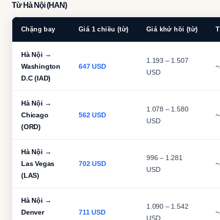
Từ Hà Nội (HAN)
Chặng bay
Giá 1 chiều (từ)
Giá khứ hồi (từ)
T
Hà Nội →
1.193 – 1.507
Washington
647 USD
~
USD
D.C (IAD)
Hà Nội →
1.078 – 1.580
Chicago
562 USD
~
USD
(ORD)
Hà Nội →
996 – 1.281
Las Vegas
702 USD
~
USD
(LAS)
Hà Nội →
1.090 – 1.542
Denver
711 USD
~
USD