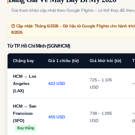
Giá tham khảo cập nhật theo Google Flights – có thể thay đổi theo
🕐 Cập nhật: Tháng 6/2026 – Dữ liệu từ Google Flights cho hành trìn
8/2026
Từ TP. Hồ Chí Minh (SGN/HCM)
Chặng bay
Giá 1 chiều (từ)
Giá khứ hồi (từ)
T
HCM → Los
725 – 1.105
Angeles
422 USD
~
USD
(LAX)
HCM → San
Francisco
738 – 1.095
~
455 USD
(SFO)
USD
(
Bay thẳng