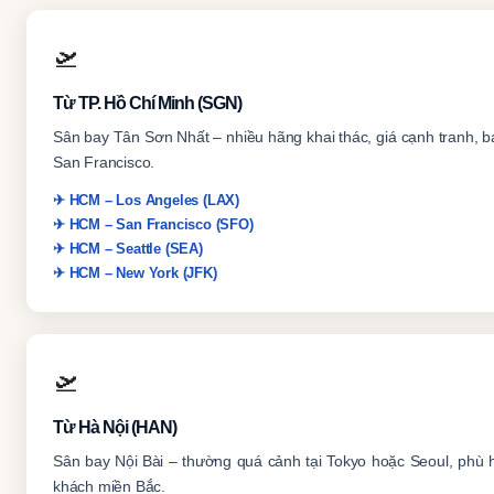
🛫
Từ TP. Hồ Chí Minh (SGN)
Sân bay Tân Sơn Nhất – nhiều hãng khai thác, giá cạnh tranh, 
San Francisco.
✈ HCM – Los Angeles (LAX)
✈ HCM – San Francisco (SFO)
✈ HCM – Seattle (SEA)
✈ HCM – New York (JFK)
🛫
Từ Hà Nội (HAN)
Sân bay Nội Bài – thường quá cảnh tại Tokyo hoặc Seoul, phù 
khách miền Bắc.