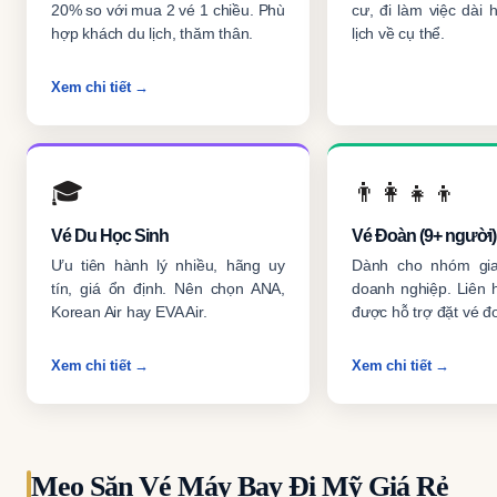
20% so với mua 2 vé 1 chiều. Phù
cư, đi làm việc dài
hợp khách du lịch, thăm thân.
lịch về cụ thể.
Xem chi tiết →
🎓
👨‍👩‍👧‍👦
Vé Du Học Sinh
Vé Đoàn (9+ người)
Ưu tiên hành lý nhiều, hãng uy
Dành cho nhóm gia
tín, giá ổn định. Nên chọn ANA,
doanh nghiệp. Liên 
Korean Air hay EVA Air.
được hỗ trợ đặt vé đ
Xem chi tiết →
Xem chi tiết →
Mẹo Săn Vé Máy Bay Đi Mỹ Giá Rẻ