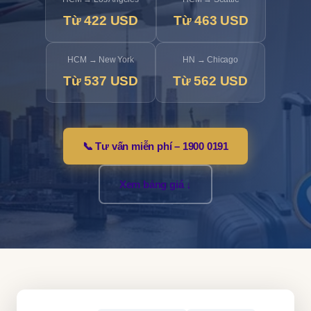
Từ 422 USD
Từ 463 USD
HCM → New York
HN → Chicago
Từ 537 USD
Từ 562 USD
📞 Tư vấn miễn phí – 1900 0191
Xem bảng giá ↓
›
›
Vé máy bay đi Mỹ
Trang chủ
Tuyến bay