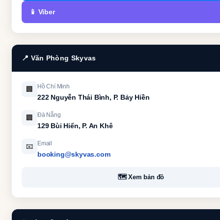
📱 Viber
📍 Văn Phòng Skyvas
Hồ Chí Minh
🏢
222 Nguyễn Thái Bình, P. Bảy Hiền
Đà Nẵng
🏢
129 Bùi Hiển, P. An Khê
Email
📧
booking@skyvas.com
🗺 Xem bản đồ