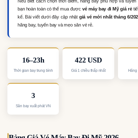
Nếu biết cách chọn thời điểm, hãng bay phù hợp và tuyến 
bạn hoàn toàn có thể mua được
vé máy bay đi Mỹ giá rẻ
ti
kể. Bài viết dưới đây cập nhật
giá vé mới nhất tháng 6/20
hãng bay, tuyến bay và mẹo săn vé rẻ.
16–23h
422 USD
Thời gian bay trung bình
Giá 1 chiều thấp nhất
Hãng 
3
Sân bay xuất phát VN
Bảng Giá Vé Máy Bay Đi Mỹ 2026