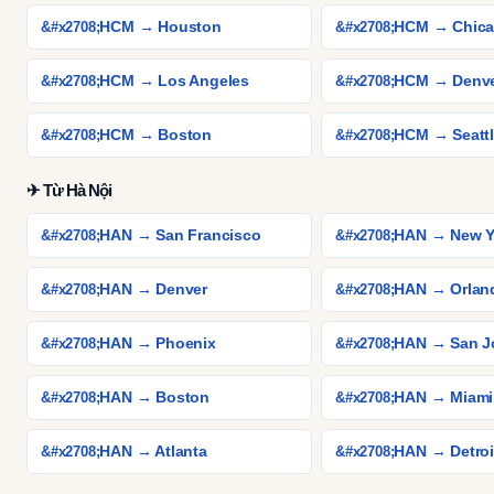
HCM → Houston
HCM → Chic
HCM → Los Angeles
HCM → Denv
HCM → Boston
HCM → Seatt
✈ Từ Hà Nội
HAN → San Francisco
HAN → New Y
HAN → Denver
HAN → Orlan
HAN → Phoenix
HAN → San J
HAN → Boston
HAN → Miami
HAN → Atlanta
HAN → Detroi