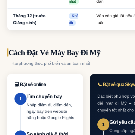
dẫn
nhất
Tháng 12 (trước
Vẫn còn giá tốt nếu 
Khá
Giáng sinh)
tuần
tốt
Cách Đặt Vé Máy Bay Đi Mỹ
Hai phương thức phổ biến và an toàn nhất
💻 Đặt vé online
📞 Đặt vé qua Sky
Đặc biệt phù hợp vớ
Tìm chuyến bay
1
dài như đi Mỹ – 
Nhập điểm đi, điểm đến,
chuyến tốt nhất cho
ngày bay trên website
hãng hoặc Google Flights.
Gửi yêu cầu
1
Cung cấp ngà
So sánh giá & thời