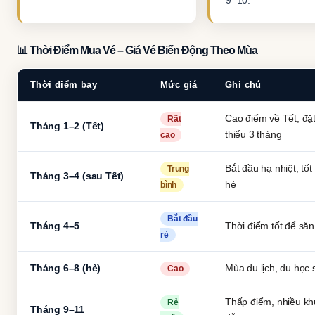
9–10.
📊 Thời Điểm Mua Vé – Giá Vé Biến Động Theo Mùa
Thời điểm bay
Mức giá
Ghi chú
Cao điểm về Tết, đặt
Rất
Tháng 1–2 (Tết)
thiểu 3 tháng
cao
Bắt đầu hạ nhiệt, tố
Trung
Tháng 3–4 (sau Tết)
hè
bình
Bắt đầu
Tháng 4–5
Thời điểm tốt để să
rẻ
Tháng 6–8 (hè)
Mùa du lịch, du học 
Cao
Thấp điểm, nhiều k
Rẻ
Tháng 9–11