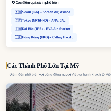
🔄 Các điểm quá cảnh phổ biến
🇰🇷 Seoul (ICN) – Korean Air, Asiana
🇯🇵 Tokyo (NRT/HND) – ANA, JAL
🇹🇼 Đài Bắc (TPE) – EVA Air, Starlux
🇭🇰 Hồng Kông (HKG) – Cathay Pacific
Các Thành Phố Lớn Tại Mỹ
Điểm đến phổ biến với cộng đồng người Việt và hành khách từ Vi