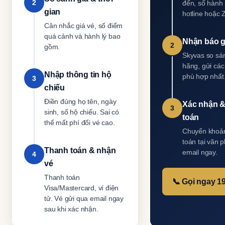
2
đến, số hành
gian
hotline hoặc 
Cân nhắc giá vé, số điểm
quá cảnh và hành lý bao
Nhận báo g
2
gồm.
Skyvas so sá
hãng, gửi các
Nhập thông tin hộ
phù hợp nhất
3
chiếu
Điền đúng họ tên, ngày
Xác nhận &
3
sinh, số hộ chiếu. Sai có
toán
thể mất phí đổi vé cao.
Chuyển khoản
toán tại văn 
Thanh toán & nhận
email ngay.
4
vé
Thanh toán
📞 Gọi ngay 1
Visa/Mastercard, ví điện
tử. Vé gửi qua email ngay
sau khi xác nhận.