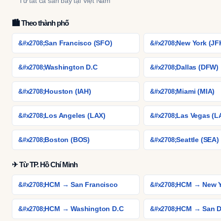
Từ tất cả sân bay tại Việt Nam
🏙 Theo thành phố
San Francisco (SFO)
New York (J
Washington D.C
Dallas (DFW)
Houston (IAH)
Miami (MIA)
Los Angeles (LAX)
Las Vegas (L
Boston (BOS)
Seattle (SEA)
✈ Từ TP. Hồ Chí Minh
HCM → San Francisco
HCM → New Y
HCM → Washington D.C
HCM → San D