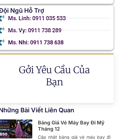
Đội Ngũ Hỗ Trợ
Ms. Linh: 0911 035 533
Ms. Vy: 0911 738 289
Ms. Nhi: 0911 738 638
Gởi Yêu Cầu Của
Bạn
Những Bài Viết Liên Quan
Bảng Giá Vé Máy Bay Đi Mỹ
Tháng 12
Cập nhật bảng giá vé máy bay đi