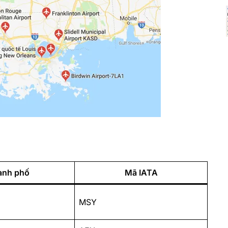
ành phố
Mã IATA
MSY