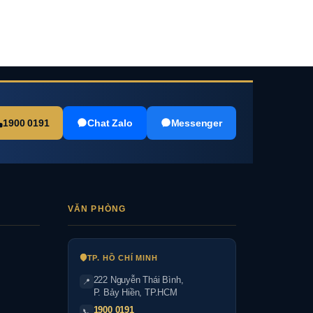
1900 0191
Chat Zalo
Messenger
VĂN PHÒNG
TP. HỒ CHÍ MINH
222 Nguyễn Thái Bình
,
📍
P. Bảy Hiền, TP.HCM
1900 0191
📞