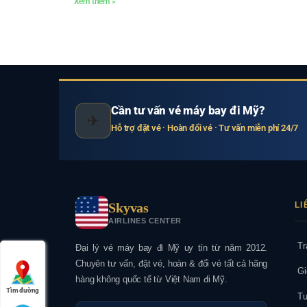
Xem thêm »
Cần tư vấn vé máy bay đi Mỹ?
✈
Hỗ trợ đặt vé · Hoàn đổi vé · Tư vấn miễn phí 24/7
Skyvas
LI
AIRLINES CENTER
Tr
Đại lý vé máy bay đi Mỹ uy tín từ năm 2012.
Chuyên tư vấn, đặt vé, hoàn & đổi vé tất cả hãng
Gi
hàng không quốc tế từ Việt Nam đi Mỹ.
Tìm đường
Tu