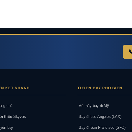
ÊN KẾT NHANH
TUYẾN BAY PHỔ BIẾN
ang chủ
Vé máy bay đi Mỹ
ới thiệu Skyvas
Bay đi Los Angeles (LAX)
yến bay
Bay đi San Francisco (SFO)