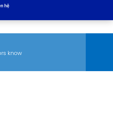
ên hệ
tors know