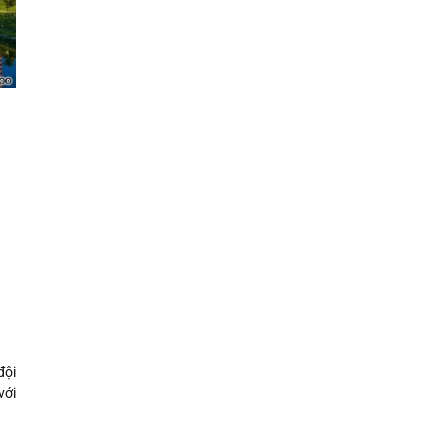
đội
với