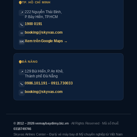
TP. HỒ CHÍ MINH
222 Nguyễn Thái Bình
,
📍
P. Bảy Hiền, TP.HCM
1900 0191
📞
booking@skyvas.com
✉
Xem trên Google Maps →
🗺
ĐÀ NẴNG
129 Bùi Hiển, P. An Khê,
📍
Thành phố Đà Nẵng
0986.101.191
–
0911.730033
📞
booking@skyvas.com
✉
© 2012 – 2026 vemaybaydimy.biz.vn
· All Rights Reserved · Mã số thuế:
0318749746
Skyvas Airlines Center – Đại lý vé máy bay đi Mỹ chuyên nghiệp từ Việt Nam