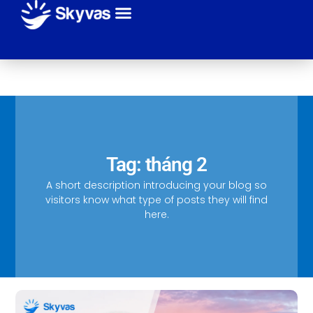
Giới thiệu
Sự kiện
Tuyến bay
Hãng máy bay
Thanh toán
Liên hệ
Tag: tháng 2
A short description introducing your blog so
visitors know what type of posts they will find
here.