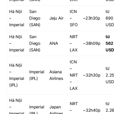
Hà Nội
San
ICN
từ
–
Diego
Jeju Air
–
~23h30p
690
Imperial
(SAN)
SFO
US
Hà Nội
San
NRT
từ
–
Diego
ANA
–
~38h09p
562
Imperial
(SAN)
LAX
US
ICN
Hà Nội
–
từ
–
Imperial
Asiana
NRT
~32h30p
2.2
Imperial
(IPL)
Airlines
–
US
(IPL)
LAX
Hà Nội
NRT
từ
–
Imperial
Japan
–
~32h40p
2.2
Imperial
(IPL)
Airlines