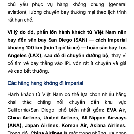
chủ yếu phục vụ hàng không chung (general
aviation), lượng chuyến bay thương mại theo lịch trình
rất hạn chế.
Vì lý do đó, phần lớn hành khách từ Việt Nam nên
bay đến sân bay San Diego (SAN) — cách Imperial
khoảng 100 km (hơn 1 giờ lái xe) — hoặc sân bay Los
Angeles (LAX), sau đó di chuyển đường bộ
, thay vì
cố tìm vé bay thẳng vào IPL vốn rất ít chuyến và giá
vé cao bất thường.
Các hãng hàng không đi Imperial
Hành khách từ Việt Nam có thể lựa chọn nhiều hãng
khai thác chặng nối chuyến đến khu vực
California/San Diego, phổ biến nhất gồm:
EVA Air,
China Airlines, United Airlines, All Nippon Airways
(ANA), Japan Airlines, Korean Air, Asiana Airlines
.
Trong đó,
China Airlines
là một trong những lựa chọn