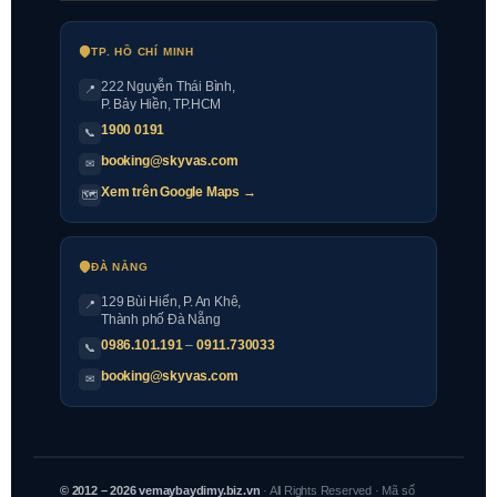
TP. HỒ CHÍ MINH
222 Nguyễn Thái Bình
,
📍
P. Bảy Hiền, TP.HCM
1900 0191
📞
booking@skyvas.com
✉
Xem trên Google Maps →
🗺
ĐÀ NẴNG
129 Bùi Hiển, P. An Khê,
📍
Thành phố Đà Nẵng
0986.101.191
–
0911.730033
📞
booking@skyvas.com
✉
© 2012 – 2026 vemaybaydimy.biz.vn
· All Rights Reserved · Mã số