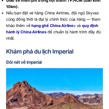
Giao vé miễn phí trong nội thành TP.HCM (bán kính
10km).
Nếu bạn đặt vé hãng China Airlines, đội ngũ Skyvas
cũng đồng thời là đại lý chính thức của hãng — tham
khảo thêm về
hạng ghế China Airline
s
và
quy định
hành lý China Airlines
để chuẩn bị hành trình đầy đủ
nhất.
Khám phá du lịch Imperial
Đôi nét về Imperial