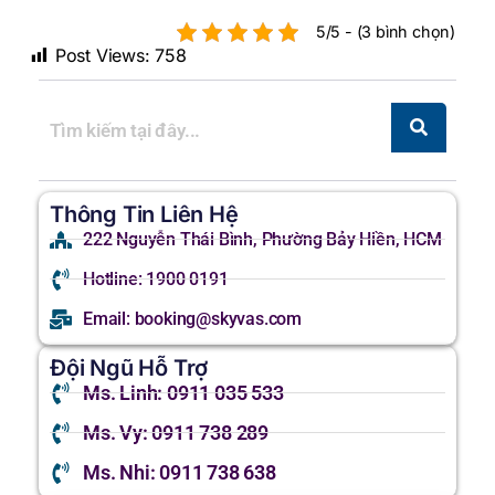
5/5 - (3 bình chọn)
Post Views:
758
Thông Tin Liên Hệ
222 Nguyễn Thái Bình, Phường Bảy Hiền, HCM
Hotline: 1900 0191
Email: booking@skyvas.com
Đội Ngũ Hỗ Trợ
Ms. Linh: 0911 035 533
Ms. Vy: 0911 738 289
Ms. Nhi: 0911 738 638