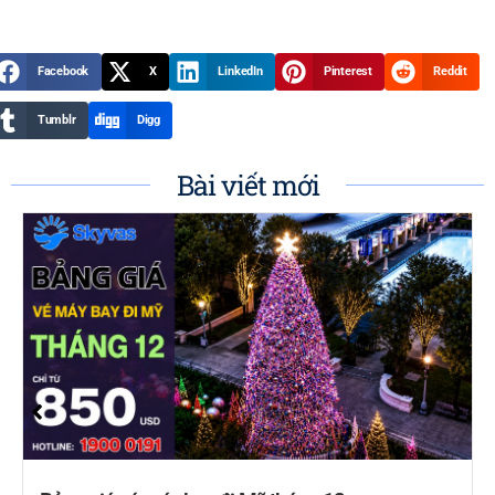
Facebook
X
LinkedIn
Pinterest
Reddit
Tumblr
Digg
Bài viết mới