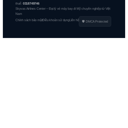
thuế:
0318749746
Skyvas Airlines Center – Đại lý vé máy bay đi Mỹ chuyên nghiệp từ Việt
Nam
Chính sách bảo mật
Điều khoản sử dụng
Liên hệ
🛡 DMCA Protected