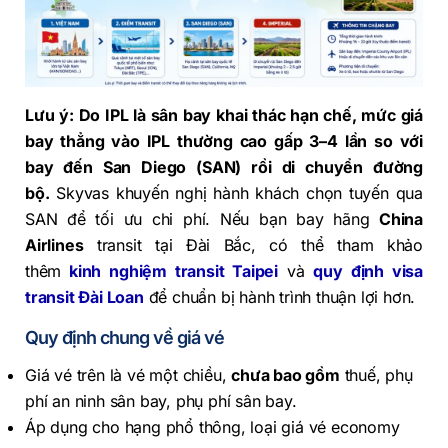
Lưu ý: Do IPL là sân bay khai thác hạn chế, mức giá
bay thẳng vào IPL thường cao gấp 3–4 lần so với
bay đến San Diego (SAN) rồi di chuyển đường
bộ.
Skyvas khuyến nghị hành khách chọn tuyến qua
SAN để tối ưu chi phí. Nếu bạn bay hãng
China
Airlines
transit tại Đài Bắc, có thể tham khảo
thêm
kinh nghiệm transit Taipei
và
quy định visa
transit Đài Loan
để chuẩn bị hành trình thuận lợi hơn.
Quy định chung về giá vé
Giá vé trên là vé một chiều,
chưa bao gồm
thuế, phụ
phí an ninh sân bay, phụ phí sân bay.
Áp dụng cho hạng phổ thông, loại giá vé economy