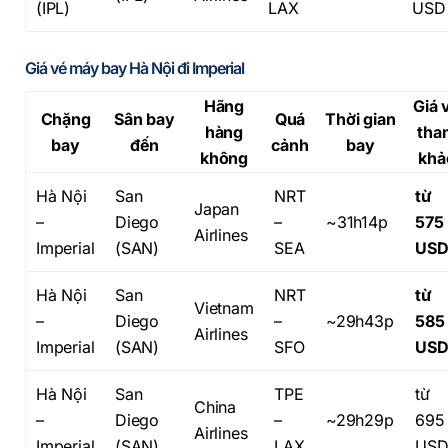
(IPL)
LAX
USD
Giá vé máy bay Hà Nội đi Imperial
Hãng
Giá 
Chặng
Sân bay
Quá
Thời gian
hàng
tha
bay
đến
cảnh
bay
không
khả
Hà Nội
San
NRT
từ
Japan
–
Diego
–
~31h14p
575
Airlines
Imperial
(SAN)
SEA
US
Hà Nội
San
NRT
từ
Vietnam
–
Diego
–
~29h43p
585
Airlines
Imperial
(SAN)
SFO
US
Hà Nội
San
TPE
từ
China
–
Diego
–
~29h29p
695
Airlines
Imperial
(SAN)
LAX
US