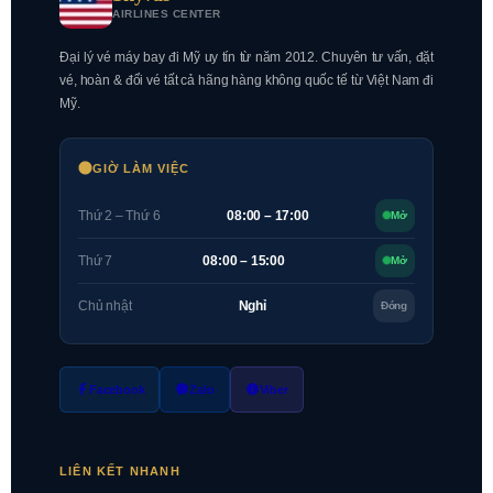
AIRLINES CENTER
Đại lý vé máy bay đi Mỹ uy tín từ năm 2012. Chuyên tư vấn, đặt
vé, hoàn & đổi vé tất cả hãng hàng không quốc tế từ Việt Nam đi
Mỹ.
GIỜ LÀM VIỆC
Thứ 2 – Thứ 6
08:00 – 17:00
Mở
Thứ 7
08:00 – 15:00
Mở
Chủ nhật
Nghỉ
Đóng
Facebook
Zalo
Viber
LIÊN KẾT NHANH