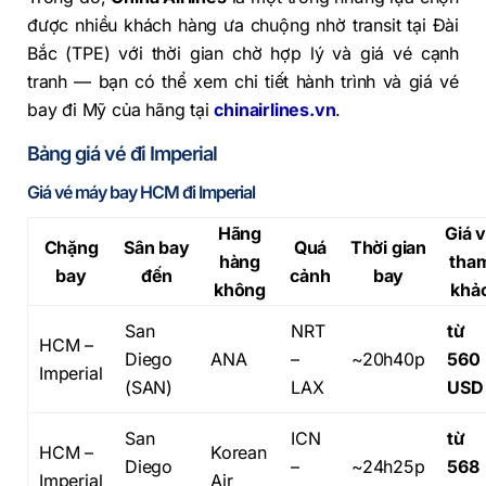
được nhiều khách hàng ưa chuộng nhờ transit tại Đài
Bắc (TPE) với thời gian chờ hợp lý và giá vé cạnh
tranh — bạn có thể xem chi tiết hành trình và giá vé
bay đi Mỹ của hãng tại
chinairlines.vn
.
Bảng giá vé đi Imperial
Giá vé máy bay HCM đi Imperial
Hãng
Giá 
Chặng
Sân bay
Quá
Thời gian
hàng
tha
bay
đến
cảnh
bay
không
khả
San
NRT
từ
HCM –
Diego
ANA
–
~20h40p
560
Imperial
(SAN)
LAX
USD
San
ICN
từ
HCM –
Korean
Diego
–
~24h25p
568
Imperial
Air