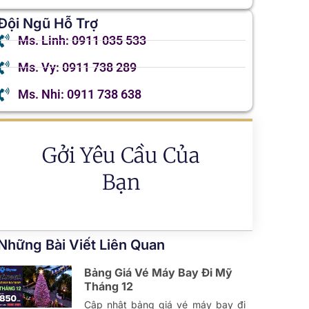
Đội Ngũ Hỗ Trợ
Ms. Linh: 0911 035 533
Ms. Vy: 0911 738 289
Ms. Nhi: 0911 738 638
Gởi Yêu Cầu Của
Bạn
Những Bài Viết Liên Quan
Bảng Giá Vé Máy Bay Đi Mỹ
Tháng 12
Cập nhật bảng giá vé máy bay đi