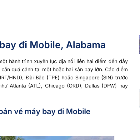
bay đi Mobile, Alabama
t hành trình xuyên lục địa nối liền hai điểm đến đầy
ẽ cần quá cảnh tại một hoặc hai sân bay lớn. Các điểm
NRT/HND), Đài Bắc (TPE) hoặc Singapore (SIN) trước
hư Atlanta (ATL), Chicago (ORD), Dallas (DFW) hay
bán vé máy bay đi Mobile