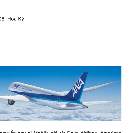
608, Hoa Kỳ
huyến bay đi Mobile giá rẻ: Delta Airlines, American