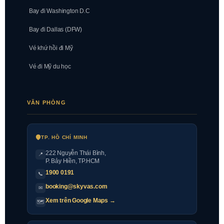
Bay đi Washington D.C
Bay đi Dallas (DFW)
Vé khứ hồi đi Mỹ
Vé đi Mỹ du học
VĂN PHÒNG
TP. HỒ CHÍ MINH
222 Nguyễn Thái Bình
,
📍
P. Bảy Hiền, TP.HCM
1900 0191
📞
booking@skyvas.com
✉
Xem trên Google Maps →
🗺