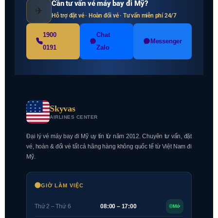
Cần tư vấn vé máy bay đi Mỹ?
✈
Hỗ trợ đặt vé · Hoàn đổi vé · Tư vấn miễn phí 24/7
1900
Chat
Messenger
0191
Zalo
Skyvas
AIRLINES CENTER
Đại lý vé máy bay đi Mỹ uy tín từ năm 2012. Chuyên tư vấn, đặt
vé, hoàn & đổi vé tất cả hãng hàng không quốc tế từ Việt Nam đi
Mỹ.
GIỜ LÀM VIỆC
Thứ 2 – Thứ 6
08:00 – 17:00
Mở