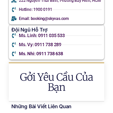
222 Nguyễn Thái Bình, Phường Bảy Hiền, HCM
Hotline: 1900 0191
Email: booking@skyvas.com
Đội Ngũ Hỗ Trợ
Ms. Linh: 0911 035 533
Ms. Vy: 0911 738 289
Ms. Nhi: 0911 738 638
Gởi Yêu Cầu Của
Bạn
Những Bài Viết Liên Quan