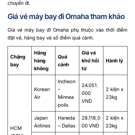
chuyến đi.
Giá vé máy bay đi Omaha tham khảo
Giá vé máy bay đi Omaha phụ thuộc vào thời điểm
đặt vé, hãng bay và số điểm quá cảnh.
Hãng
Giá vé
Chặng
Quá
hàng
khứ hồi
Hành lý
bay
cảnh
không
từ
Incheon
24.051.
Korean
–
2 kiện x
000
Air
Minnea
23kg
VND
polis
Japan
Haneda
28.118.0
2 kiện x
Airlines
– Dallas
00 VND
23kg
HCM