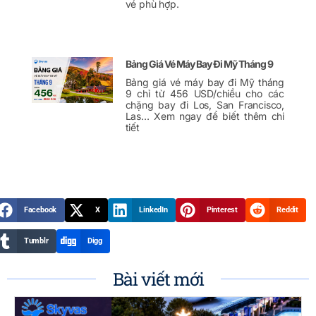
vé phù hợp.
Bảng Giá Vé Máy Bay Đi Mỹ Tháng 9
Bảng giá vé máy bay đi Mỹ tháng
9 chỉ từ 456 USD/chiều cho các
chặng bay đi Los, San Francisco,
Las… Xem ngay để biết thêm chi
tiết
Facebook
X
LinkedIn
Pinterest
Reddit
Tumblr
Digg
Bài viết mới