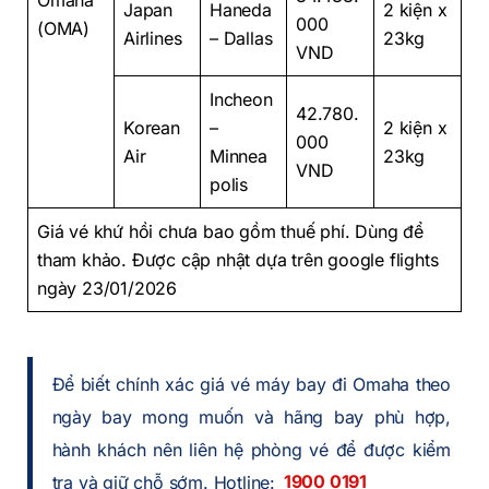
Japan
Haneda
2 kiện x
000
(OMA)
Airlines
– Dallas
23kg
VND
Incheon
42.780.
Korean
–
2 kiện x
000
Air
Minnea
23kg
VND
polis
Giá vé khứ hồi chưa bao gồm thuế phí. Dùng để
tham khảo. Được cập nhật dựa trên google flights
ngày 23/01/2026
Để biết chính xác giá vé máy bay đi Omaha theo
ngày bay mong muốn và hãng bay phù hợp,
hành khách nên liên hệ phòng vé để được kiểm
tra và giữ chỗ sớm. Hotline:
1900 0191