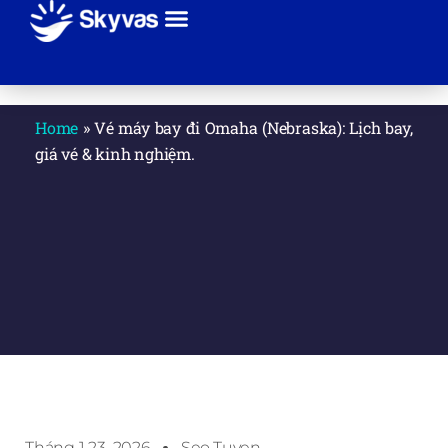
Giới thiệu
Sự kiện
Tuyến bay
Hãng máy bay
Thanh toán
Liên hệ
Home
»
Vé máy bay đi Omaha (Nebraska): Lịch bay,
giá vé & kinh nghiệm.
Tháng 1 23, 2026
Seo.tuyen