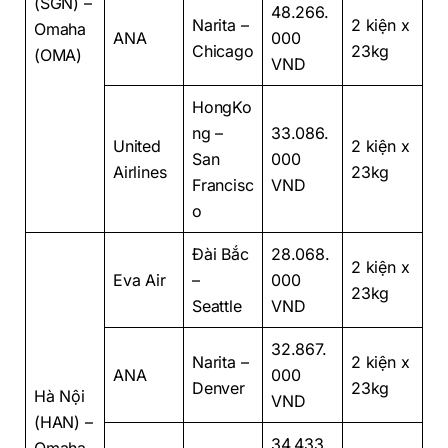
(SGN) –
48.266.
Narita –
2 kiện x
Omaha
ANA
000
Chicago
23kg
(OMA)
VND
HongKo
ng –
33.086.
United
2 kiện x
San
000
Airlines
23kg
Francisc
VND
o
Đài Bắc
28.068.
2 kiện x
Eva Air
–
000
23kg
Seattle
VND
32.867.
Narita –
2 kiện x
ANA
000
Denver
23kg
Hà Nội
VND
(HAN) –
34.433.
Omaha