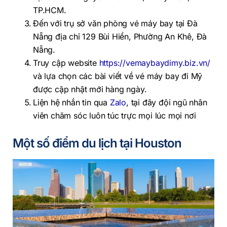
TP.HCM.
Đến với trụ sở văn phòng vé máy bay tại Đà
Nẵng địa chỉ 129 Bùi Hiển, Phường An Khê, Đà
Nẵng.
Truy cập website
https://vemaybaydimy.biz.vn/
và lựa chọn các bài viết về vé máy bay đi Mỹ
được cập nhật mới hàng ngày.
Liện hệ nhắn tin qua
Zalo
, tại đây đội ngũ nhân
viên chăm sóc luôn túc trực mọi lúc mọi nơi
Một số điểm du lịch tại Houston