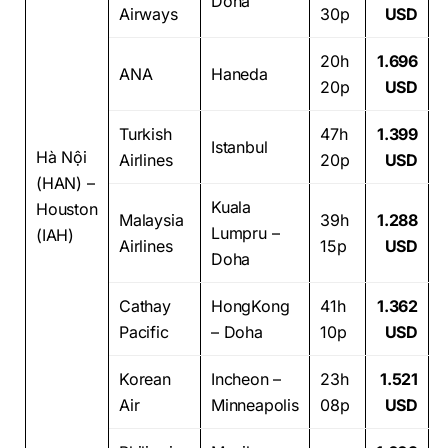
Doha
Airways
30p
USD
20h
1.696
ANA
Haneda
20p
USD
Turkish
47h
1.399
Istanbul
Hà Nội
Airlines
20p
USD
(HAN) –
Kuala
Houston
Malaysia
39h
1.288
Lumpru –
(IAH)
Airlines
15p
USD
Doha
Cathay
HongKong
41h
1.362
Pacific
– Doha
10p
USD
Korean
Incheon –
23h
1.521
Air
Minneapolis
08p
USD