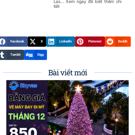
Las… Xem ngay để biết thêm chi
tiết
Facebook
X
LinkedIn
Pinterest
Reddit
Tumblr
Digg
Bài viết mới