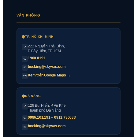
VĂN PHÒNG
TP. HỒ CHÍ MINH
222 Nguyễn Thái Bình
,
📍
P. Bảy Hiền, TP.HCM
1900 0191
📞
booking@skyvas.com
✉
Xem trên Google Maps →
🗺
ĐÀ NẴNG
129 Bùi Hiển, P. An Khê,
📍
Thành phố Đà Nẵng
0986.101.191
–
0911.730033
📞
booking@skyvas.com
✉