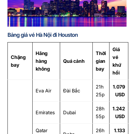
Bảng giá vé Hà Nội đi Houston
Giá
Hãng
Thời
Chặng
vé
hàng
Quá cảnh
gian
bay
khứ
không
bay
hồi
21h
1.079
Eva Air
Đài Bắc
25p
USD
28h
1.242
Emirates
Dubai
55p
USD
Qatar
26h
1.133