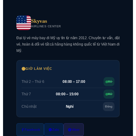
Skyvas
AIRLINES CENTER
Đại lý vé máy bay đi Mỹ uy tín từ năm 2012. Chuyên tư vấn, đặt
vé, hoàn & đổi vé tất cả hãng hàng không quốc tế từ Việt Nam đi
Mỹ.
GIỜ LÀM VIỆC
Thứ 2 – Thứ 6
08:00 – 17:00
Mở
Thứ 7
08:00 – 15:00
Mở
Chủ nhật
Nghỉ
Đóng
Facebook
Zalo
Viber