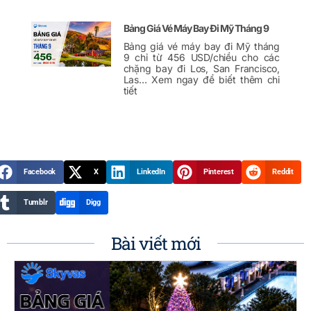
Bảng Giá Vé Máy Bay Đi Mỹ Tháng 9
Bảng giá vé máy bay đi Mỹ tháng
9 chỉ từ 456 USD/chiều cho các
chặng bay đi Los, San Francisco,
Las… Xem ngay để biết thêm chi
tiết
Facebook
X
LinkedIn
Pinterest
Reddit
Tumblr
Digg
Bài viết mới