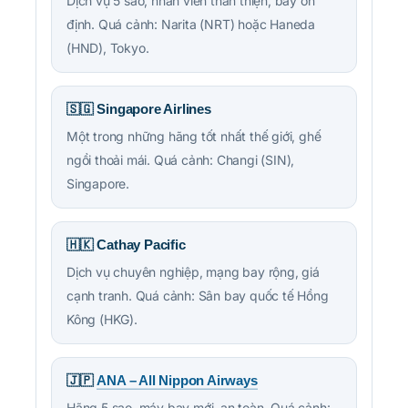
Dịch vụ 5 sao, nhân viên thân thiện, bay ổn
định. Quá cảnh: Narita (NRT) hoặc Haneda
(HND), Tokyo.
🇸🇬 Singapore Airlines
Một trong những hãng tốt nhất thế giới, ghế
ngồi thoải mái. Quá cảnh: Changi (SIN),
Singapore.
🇭🇰 Cathay Pacific
Dịch vụ chuyên nghiệp, mạng bay rộng, giá
cạnh tranh. Quá cảnh: Sân bay quốc tế Hồng
Kông (HKG).
🇯🇵
ANA – All Nippon Airways
Hãng 5 sao, máy bay mới, an toàn. Quá cảnh: