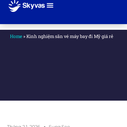
Giới thiệu
Sự kiện
Tuyến bay
Hãng máy bay
Thanh toán
Liên hệ
Home
»
Kinh nghiệm săn vé máy bay đi Mỹ giá rẻ
Tháng 2 1, 2026
Sung.seo