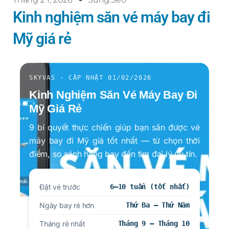
Kinh nghiệm săn vé máy bay đi
Mỹ giá rẻ
SKYVAS · CẬP NHẬT 01/02/2026
Kinh Nghiệm Săn Vé Máy Bay Đi
Mỹ Giá Rẻ
9 bí quyết thực chiến giúp bạn săn được vé
máy bay đi Mỹ giá tốt nhất — từ chọn thời
điểm, so sánh hãng bay đến tìm đại lý uy tín.
Đặt vé trước
6–10 tuần (tốt nhất)
Ngày bay rẻ hơn
Thứ Ba – Thứ Năm
Tháng rẻ nhất
Tháng 9 – Tháng 10