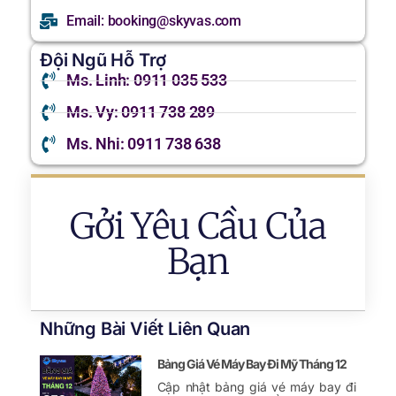
Email: booking@skyvas.com
Đội Ngũ Hỗ Trợ
Ms. Linh: 0911 035 533
Ms. Vy: 0911 738 289
Ms. Nhi: 0911 738 638
Gởi Yêu Cầu Của
Bạn
Những Bài Viết Liên Quan
Bảng Giá Vé Máy Bay Đi Mỹ Tháng 12
Cập nhật bảng giá vé máy bay đi