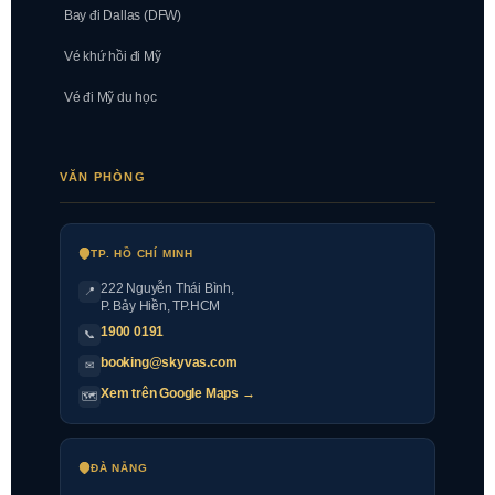
Bay đi Dallas (DFW)
Vé khứ hồi đi Mỹ
Vé đi Mỹ du học
VĂN PHÒNG
TP. HỒ CHÍ MINH
222 Nguyễn Thái Bình
,
📍
P. Bảy Hiền, TP.HCM
1900 0191
📞
booking@skyvas.com
✉
Xem trên Google Maps →
🗺
ĐÀ NẴNG