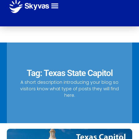
Giới thiệu
Sự kiện
Tuyến bay
Hãng máy bay
Thanh toán
Liên hệ
Tag: Texas State Capitol
A short description introducing your blog so
visitors know what type of posts they will find
here.