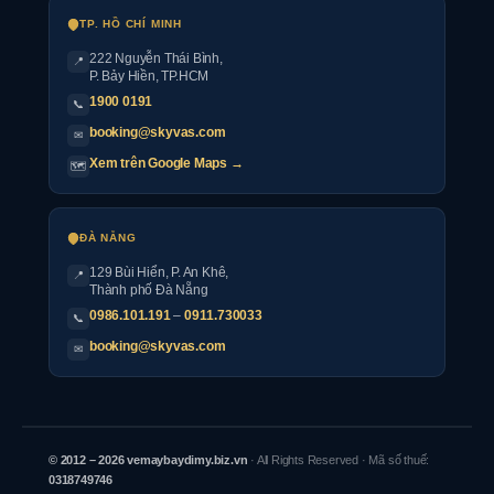
TP. HỒ CHÍ MINH
222 Nguyễn Thái Bình
,
📍
P. Bảy Hiền, TP.HCM
1900 0191
📞
booking@skyvas.com
✉
Xem trên Google Maps →
🗺
ĐÀ NẴNG
129 Bùi Hiển, P. An Khê,
📍
Thành phố Đà Nẵng
0986.101.191
–
0911.730033
📞
booking@skyvas.com
✉
© 2012 – 2026 vemaybaydimy.biz.vn
· All Rights Reserved · Mã số thuế:
0318749746