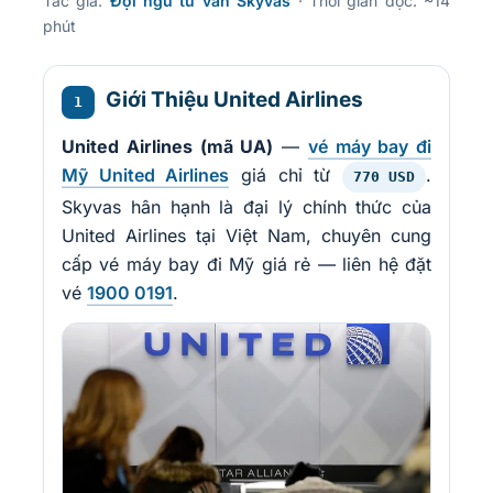
Tác giả:
Đội ngũ tư vấn Skyvas
· Thời gian đọc: ~14
phút
Giới Thiệu United Airlines
1
United Airlines (mã UA)
—
vé máy bay đi
Mỹ United Airlines
giá chỉ từ
.
770 USD
Skyvas hân hạnh là đại lý chính thức của
United Airlines tại Việt Nam, chuyên cung
cấp vé máy bay đi Mỹ giá rẻ — liên hệ đặt
vé
1900 0191
.