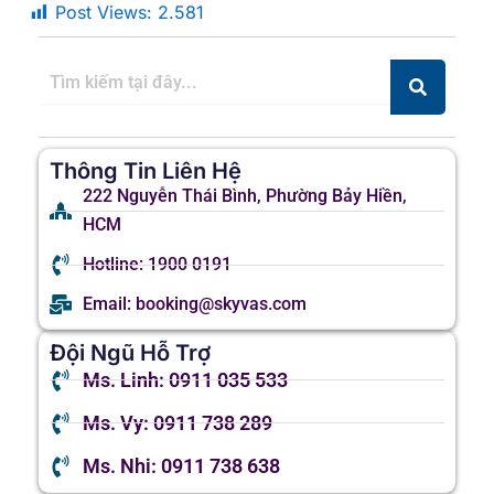
Post Views:
2.581
Thông Tin Liên Hệ
222 Nguyễn Thái Bình, Phường Bảy Hiền,
HCM
Hotline: 1900 0191
Email: booking@skyvas.com
Đội Ngũ Hỗ Trợ
Ms. Linh: 0911 035 533
Ms. Vy: 0911 738 289
Ms. Nhi: 0911 738 638