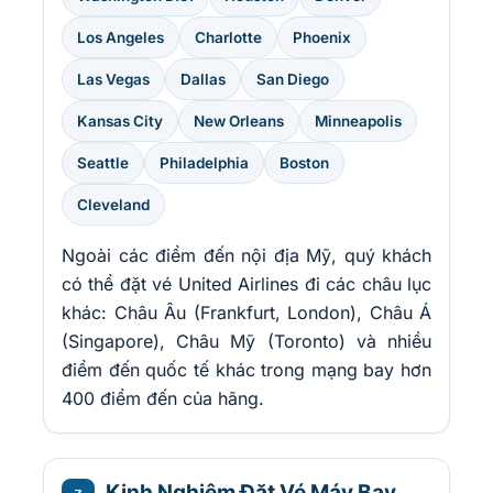
Los Angeles
Charlotte
Phoenix
Las Vegas
Dallas
San Diego
Kansas City
New Orleans
Minneapolis
Seattle
Philadelphia
Boston
Cleveland
Ngoài các điểm đến nội địa Mỹ, quý khách
có thể đặt vé United Airlines đi các châu lục
khác: Châu Âu (Frankfurt, London), Châu Á
(Singapore), Châu Mỹ (Toronto) và nhiều
điểm đến quốc tế khác trong mạng bay hơn
400 điểm đến của hãng.
Kinh Nghiệm Đặt Vé Máy Bay