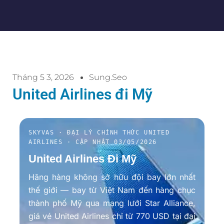
Tháng 5 3, 2026
Sung.seo
United Airlines đi Mỹ
SKYVAS · ĐẠI LÝ CHÍNH THỨC UNITED
AIRLINES · CẬP NHẬT 03/05/2026
United Airlines Đi Mỹ
Hãng hàng không sở hữu đội bay lớn nhất
thế giới — bay từ Việt Nam đến hàng chục
thành phố Mỹ qua mạng lưới Star Alliance,
giá vé United Airlines chỉ từ 770 USD tại đại