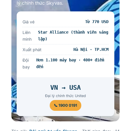
lý chính thức Skyvas.
Giá vé
Từ 770 USD
Liên
Star Alliance (thành viên sáng
minh
lập)
Xuất phát
Hà Nội · TP.HCM
Đội
Hơn 1.100 máy bay · 400+ điểm
bay
đến
VN → USA
Đại lý chính thức United
📞 1900 0191