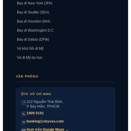
Bay đi New York (JFK)
Bay đi Seattle (SEA)
Bay đi Houston (IAH)
Bay đi Washington D.C
Bay đi Dallas (DFW)
Vé khứ hồi đi Mỹ
Vé đi Mỹ du học
VĂN PHÒNG
TP. HỒ CHÍ MINH
222 Nguyễn Thái Bình
,
📍
P. Bảy Hiền, TP.HCM
1900 0191
📞
booking@skyvas.com
✉
Xem trên Google Maps →
🗺