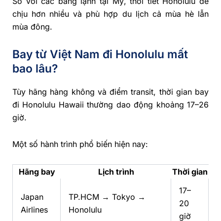
So với các bang lạnh tại Mỹ, thời tiết Honolulu dễ
chịu hơn nhiều và phù hợp du lịch cả mùa hè lẫn
mùa đông.
Bay từ Việt Nam đi Honolulu mất
bao lâu?
Tùy hãng hàng không và điểm transit, thời gian bay
đi Honolulu Hawaii thường dao động khoảng 17–26
giờ.
Một số hành trình phổ biến hiện nay:
Hãng bay
Lịch trình
Thời gian
17–
Japan
TP.HCM → Tokyo →
20
Airlines
Honolulu
giờ