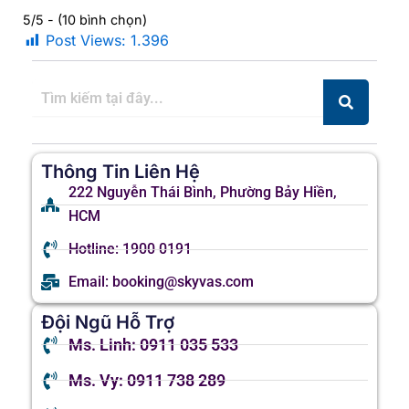
5/5 - (10 bình chọn)
Post Views:
1.396
Thông Tin Liên Hệ
222 Nguyễn Thái Bình, Phường Bảy Hiền,
HCM
Hotline: 1900 0191
Email: booking@skyvas.com
Đội Ngũ Hỗ Trợ
Ms. Linh: 0911 035 533
Ms. Vy: 0911 738 289