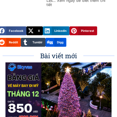
Las… Xem ngay để biết thêm chi
tiết
Facebook
X
LinkedIn
Pinterest
Reddit
Tumblr
Digg
Bài viết mới