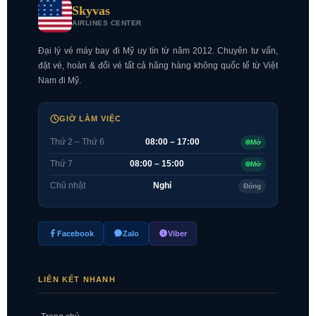
Skyvas
AIRLINES CENTER
Đại lý vé máy bay đi Mỹ uy tín từ năm 2012. Chuyên tư vấn,
đặt vé, hoàn & đổi vé tất cả hãng hàng không quốc tế từ Việt
Nam đi Mỹ.
GIỜ LÀM VIỆC
Thứ 2 – Thứ 6
08:00 – 17:00
Mở
Thứ 7
08:00 – 15:00
Mở
Chủ nhật
Nghỉ
Đóng
Facebook
Zalo
Viber
LIÊN KẾT NHANH