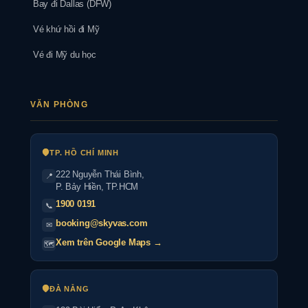
Bay đi Dallas (DFW)
Vé khứ hồi đi Mỹ
Vé đi Mỹ du học
VĂN PHÒNG
TP. HỒ CHÍ MINH
222 Nguyễn Thái Bình
,
📍
P. Bảy Hiền, TP.HCM
1900 0191
📞
booking@skyvas.com
✉
Xem trên Google Maps →
🗺
ĐÀ NẴNG