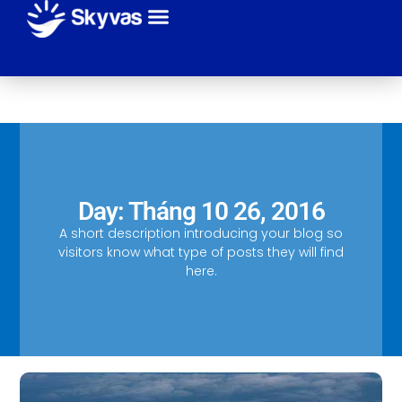
Giới thiệu
Sự kiện
Tuyến bay
Hãng máy bay
Thanh toán
Liên hệ
Day: Tháng 10 26, 2016
A short description introducing your blog so
visitors know what type of posts they will find
here.