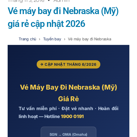
Tháng 11 5, 2016
Admin
Vé máy bay đi Nebraska (Mỹ)
giá rẻ cập nhật 2026
Trang chủ
›
Tuyến bay
›
Vé máy bay đi Nebraska
✈ CẬP NHẬT THÁNG 6/2026
Vé Máy Bay Đi
Nebraska (Mỹ)
Giá Rẻ
Tư vấn miễn phí · Đặt vé nhanh · Hoàn đổi
linh hoạt — Hotline
1900 0191
SGN → OMA (Omaha)