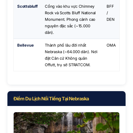
Scottsbluff
Cổng vào khu vực Chimney
BFF
Rock và Scotts Bluff National
/
Monument. Phong cảnh cao
DEN
nguyên đặc sắc (~15.000
dân).
Bellevue
Thành phố lâu đời nhất
OMA
Nebraska (~64.000 dân). Nơi
đặt Căn cứ Không quân
Offutt, trụ sở STRATCOM.
Điểm Du Lịch Nổi Tiếng Tại Nebraska