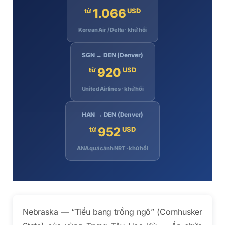
1.066
từ
USD
Korean Air / Delta · khứ hồi
SGN → DEN (Denver)
920
từ
USD
United Airlines · khứ hồi
HAN → DEN (Denver)
952
từ
USD
ANA quá cảnh NRT · khứ hồi
Nebraska — “Tiểu bang trồng ngô” (Cornhusker