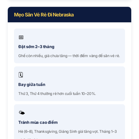
Mẹo Săn Vé Rẻ Đi Nebraska
📅
Đặt sớm 2–3 tháng
Ghế còn nhiều, giá chưa tăng — thời điểm vàng để săn vé rẻ.
🗓
Bay giữa tuần
Thứ 3, Thứ 4 thường rẻ hơn cuối tuần 10–20%.
🌤
Tránh mùa cao điểm
Hè (6–8), Thanksgiving, Giáng Sinh giá tăng vọt. Tháng 1–3