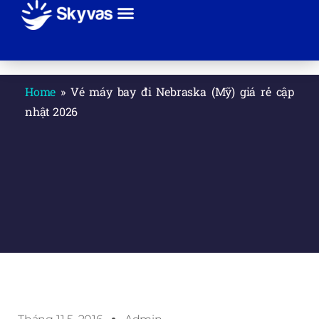
Giới thiệu
Sự kiện
Tuyến bay
Hãng máy bay
Thanh toán
Liên hệ
Home
»
Vé máy bay đi Nebraska (Mỹ) giá rẻ cập
nhật 2026