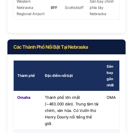
Western
Sân bay chính
Nebraska
BFF
Scottsbluff
phía tây
Regional Airport
Nebraska
Các Thành Phố Nổi Bật Tại Nebraska
Sân
bay
Thành phố
Đặc điểm nổi bật
gần
nhất
Omaha
Thành phố lớn nhất
OMA
(~483.000 dân). Trung tâm tài
chính, văn hóa. Có Vườn thú
Henry Doorly nổi tiếng thế
giới.