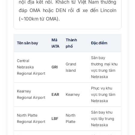
nội địa kết nối. Khách từ Việt Nam thường
đáp OMA hoặc DEN rồi đi xe đến Lincoln
(~100km từ OMA).
Mã
Thành
Tên sân bay
Đặc điểm
IATA
phố
Sân bay
Central
Grand
thương mại khu
Nebraska
GRI
Island
vực trung tâm
Regional Airport
Nebraska
Phục vụ khu
Kearney
EAR
Kearney
vực trung tâm
Regional Airport
Nebraska
Sân bay khu
North Platte
North
LBF
vực tây trung
Regional Airport
Platte
Nebraska