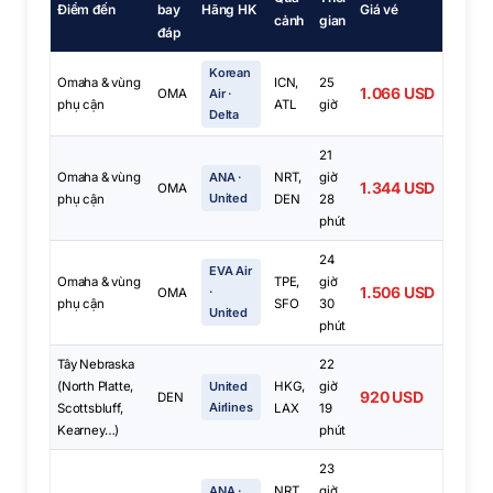
Điểm đến
bay
Hãng HK
Giá vé
cảnh
gian
đáp
Korean
Omaha & vùng
ICN,
25
1.066 USD
OMA
Air ·
phụ cận
ATL
giờ
Delta
21
Omaha & vùng
ANA ·
NRT,
giờ
1.344 USD
OMA
United
phụ cận
DEN
28
phút
24
EVA Air
Omaha & vùng
TPE,
giờ
1.506 USD
·
OMA
phụ cận
SFO
30
United
phút
Tây Nebraska
22
(North Platte,
United
HKG,
giờ
920 USD
DEN
Airlines
Scottsbluff,
LAX
19
Kearney…)
phút
23
ANA ·
NRT,
giờ