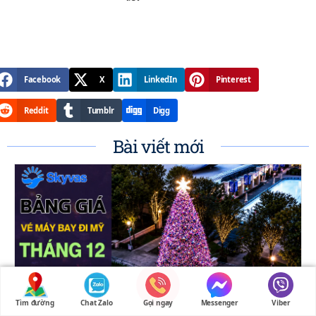
Facebook
X
LinkedIn
Pinterest
Reddit
Tumblr
Digg
Bài viết mới
Tìm đường
Chat Zalo
Gọi ngay
Messenger
Viber