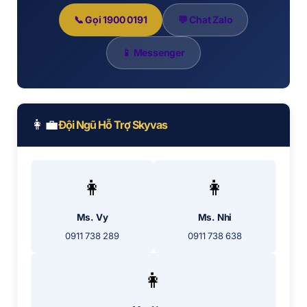
📞 Gọi 1900 0191
💬 Chat Zalo
📱 Messenger
👩‍💼
Đội Ngũ Hỗ Trợ Skyvas
👩
👩
Ms. Vy
Ms. Nhi
0911 738 289
0911 738 638
👩