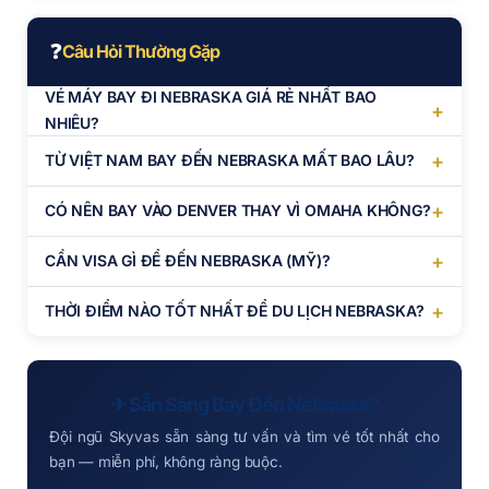
❓
Câu Hỏi Thường Gặp
VÉ MÁY BAY ĐI NEBRASKA GIÁ RẺ NHẤT BAO
+
NHIÊU?
+
TỪ VIỆT NAM BAY ĐẾN NEBRASKA MẤT BAO LÂU?
+
CÓ NÊN BAY VÀO DENVER THAY VÌ OMAHA KHÔNG?
+
CẦN VISA GÌ ĐỂ ĐẾN NEBRASKA (MỸ)?
+
THỜI ĐIỂM NÀO TỐT NHẤT ĐỂ DU LỊCH NEBRASKA?
✈ Sẵn Sàng Bay Đến Nebraska?
Đội ngũ Skyvas sẵn sàng tư vấn và tìm vé tốt nhất cho
bạn — miễn phí, không ràng buộc.