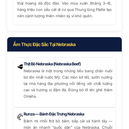
thái hoang dã độc đáo. Vào mùa xuân (tháng 3–4),
hàng triệu con sếu cát di cư qua Thung lũng Platte tạo
nên cảnh tượng thiên nhiên kỳ vĩ khó quên.
Ẩm Thực Đặc Sắc Tại Nebraska
Thịt Bò Nebraska (Nebraska Beef)
🥩
Nebraska là một trong những tiểu bang chăn nuôi
bò lớn nhất nước Mỹ. Các món bít tết, sườn nướng
tại nhà hàng địa phương nổi tiếng với chất lượng
cao và hương vị đậm đà. Đừng bỏ lỡ khi ghé thăm
Omaha.
Runza — Bánh Đặc Trưng Nebraska
🥐
Bánh mì nhồi thịt bò băm, bắp cải và hành tây —
món ăn nhanh “quốc dân” của Nebraska. Chuỗi