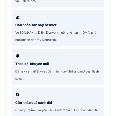
và 9–10 rẻ hơn.
🛫
Cân nhắc sân bay Denver
Vé SGN/HAN → DEN (Denver) thường rẻ hơn → OMA, phù
hợp khách đến tây Nebraska.
🔔
Theo dõi khuyến mãi
Đăng ký email Skyvas để nhận ngay khi hãng mở deal flash
sale.
🔄
Cân nhắc quá cảnh dài
Chặng 3 điểm dừng đôi khi rẻ hơn 2 điểm. Hỏi nhân viên để