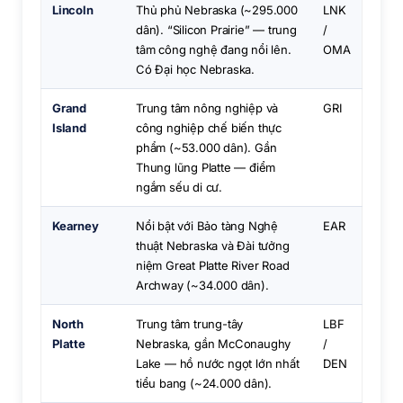
Lincoln
Thủ phủ Nebraska (~295.000
LNK
dân). “Silicon Prairie” — trung
/
tâm công nghệ đang nổi lên.
OMA
Có Đại học Nebraska.
Grand
Trung tâm nông nghiệp và
GRI
Island
công nghiệp chế biến thực
phẩm (~53.000 dân). Gần
Thung lũng Platte — điểm
ngắm sếu di cư.
Kearney
Nổi bật với Bảo tàng Nghệ
EAR
thuật Nebraska và Đài tưởng
niệm Great Platte River Road
Archway (~34.000 dân).
North
Trung tâm trung-tây
LBF
Platte
Nebraska, gần McConaughy
/
Lake — hồ nước ngọt lớn nhất
DEN
tiểu bang (~24.000 dân).