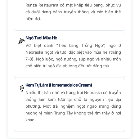
Runza Restaurant có mặt khắp tiểu bang, phục vụ
cả dưới dạng bánh truyền thống và các biến thể
hiện đại.
Ngô Tươi Mùa Hè
🌽
Với biệt danh “Tiểu bang Trồng Ngô”, ngô ở
Nebraska ngọt và tươi đặc biệt vào mùa hè (tháng
7–8). Ngô luộc, ngô nướng, súp ngô và nhiều món
chế biến từ ngô địa phương đều rất đáng thử.
Kem Tự Làm (Homemade Ice Cream)
🍦
Nhiều thị trấn nhỏ và trang trại Nebraska có truyền
thống làm kem tươi tại chỗ từ nguyên liệu địa
phương. Một trải nghiệm ngọt ngào mang đúng
hương vị miền Trung Tây không thể tìm thấy ở nơi
khác.