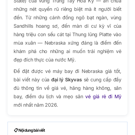
State) của vùng Trung Tây Hoa Kỳ — ẩn chứa
những nét quyến rũ riêng biệt mà ít người biết
đến. Từ những cánh đồng ngô bạt ngàn, vùng
Sandhills hoang sơ, đến màn di cư kỳ vĩ của
hàng triệu con sếu cát tại Thung lũng Platte vào
mùa xuân — Nebraska xứng đáng là điểm đến
khám phá cho những ai muốn trải nghiệm vẻ
đẹp đích thực của nước Mỹ.
Để đặt được vé máy bay đi Nebraska giá tốt,
bài viết này của
đại lý Skyvas
sẽ cung cấp đầy
đủ thông tin về giá vé, hãng hàng không, sân
bay, điểm du lịch và mẹo săn
vé giá rẻ đi Mỹ
mới nhất năm 2026.
📋 Nội dung bài viết