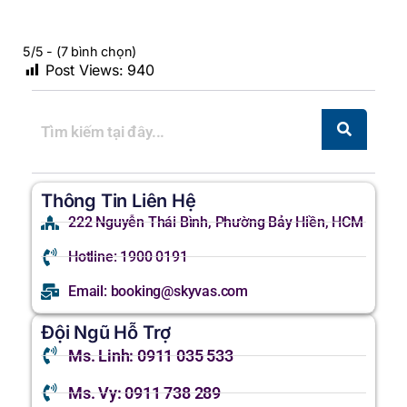
5/5 - (7 bình chọn)
Post Views:
940
Thông Tin Liên Hệ
222 Nguyễn Thái Bình, Phường Bảy Hiền, HCM
Hotline: 1900 0191
Email: booking@skyvas.com
Đội Ngũ Hỗ Trợ
Ms. Linh: 0911 035 533
Ms. Vy: 0911 738 289