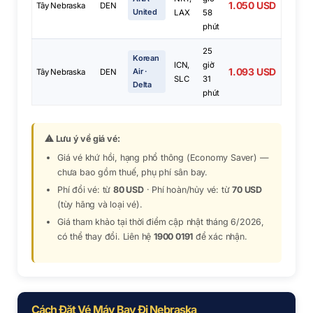
1.050 USD
Tây Nebraska
DEN
United
LAX
58
phút
25
Korean
ICN,
giờ
1.093 USD
Air ·
Tây Nebraska
DEN
SLC
31
Delta
phút
⚠ Lưu ý về giá vé:
Giá vé khứ hồi, hạng phổ thông (Economy Saver) —
chưa bao gồm thuế, phụ phí sân bay.
Phí đổi vé: từ
80 USD
· Phí hoàn/hủy vé: từ
70 USD
(tùy hãng và loại vé).
Giá tham khảo tại thời điểm cập nhật tháng 6/2026,
có thể thay đổi. Liên hệ
1900 0191
để xác nhận.
Cách Đặt Vé Máy Bay Đi Nebraska