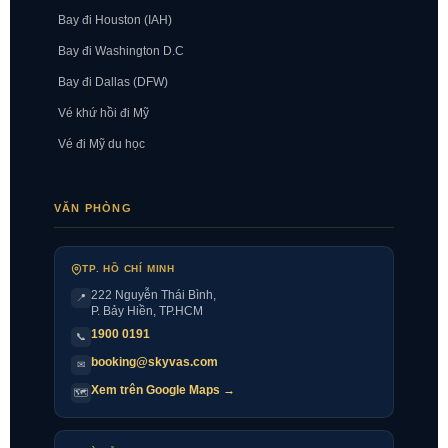
Bay đi Houston (IAH)
Bay đi Washington D.C
Bay đi Dallas (DFW)
Vé khứ hồi đi Mỹ
Vé đi Mỹ du học
VĂN PHÒNG
TP. HỒ CHÍ MINH
222 Nguyễn Thái Bình
,
📍
P. Bảy Hiền, TP.HCM
1900 0191
📞
booking@skyvas.com
✉
Xem trên Google Maps →
🗺