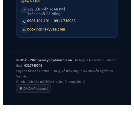
ĐÀ NẴNG
129 Bùi Hiển, P. An Khê,
📍
Thành phố Đà Nẵng
0986.101.191
–
0911.730033
📞
booking@skyvas.com
✉
© 2012 – 2026 vemaybaydimy.biz.vn
· All Rights Reserved · Mã số
thuế:
0318749746
Skyvas Airlines Center – Đại lý vé máy bay đi Mỹ chuyên nghiệp từ
Việt Nam
Chính sách bảo mật
Điều khoản sử dụng
Liên hệ
🛡 DMCA Protected