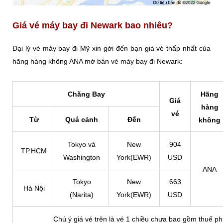
Giá vé máy bay đi Newark bao nhiêu?
Đại lý vé máy bay đi Mỹ xin gởi đến bạn giá vé thấp nhất của
hãng hàng không ANA mở bán vé máy bay đi Newark:
Chăng Bay
Hãng
Giá
hàng
vé
Từ
Quá cảnh
Đến
không
Tokyo và
New
904
TP.HCM
Washington
York(EWR)
USD
ANA
Tokyo
New
663
Hà Nội
(Narita)
York(EWR)
USD
Chú ý giá vé trên là vé 1 chiều chưa bao gồm thuế ph