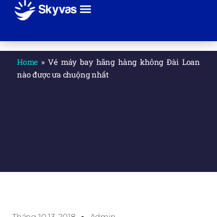
Giới thiệu
Sự kiện
Tuyến bay
Hãng máy bay
Thanh toán
Liên hệ
Home
»
Vé máy bay hãng hàng không Đài Loan
nào được ưa chuộng nhất
Tháng 10 13, 2018
Admin