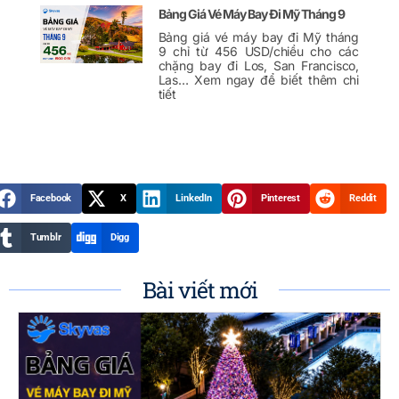
Bảng Giá Vé Máy Bay Đi Mỹ Tháng 9
Bảng giá vé máy bay đi Mỹ tháng
9 chỉ từ 456 USD/chiều cho các
chặng bay đi Los, San Francisco,
Las… Xem ngay để biết thêm chi
tiết
Facebook
X
LinkedIn
Pinterest
Reddit
Tumblr
Digg
Bài viết mới