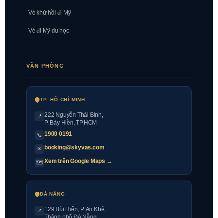
Vé khứ hồi đi Mỹ
Vé đi Mỹ du học
VĂN PHÒNG
TP. HỒ CHÍ MINH
222 Nguyễn Thái Bình
,
📍
P. Bảy Hiền, TP.HCM
1900 0191
📞
booking@skyvas.com
✉
Xem trên Google Maps →
🗺
ĐÀ NẴNG
129 Bùi Hiển, P. An Khê,
📍
Thành phố Đà Nẵng