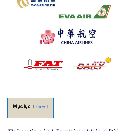
Mục lục
show