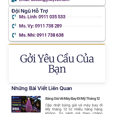
Đội Ngũ Hỗ Trợ
Ms. Linh: 0911 035 533
Ms. Vy: 0911 738 289
Ms. Nhi: 0911 738 638
Gởi Yêu Cầu Của
Bạn
Những Bài Viết Liên Quan
Bảng Giá Vé Máy Bay Đi Mỹ Tháng 12
Cập nhật bảng giá vé máy bay đi
Mỹ tháng 12 từ nhiều hãng hàng
không. So sánh giá theo chặng