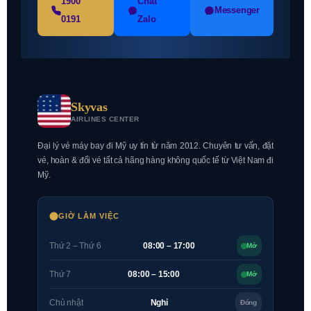
1900
Chat
Messenger
0191
Zalo
Skyvas
AIRLINES CENTER
Đại lý vé máy bay đi Mỹ uy tín từ năm 2012. Chuyên tư vấn, đặt
vé, hoàn & đổi vé tất cả hãng hàng không quốc tế từ Việt Nam đi
Mỹ.
GIỜ LÀM VIỆC
Thứ 2 – Thứ 6
08:00 – 17:00
Mở
Thứ 7
08:00 – 15:00
Mở
Chủ nhật
Nghỉ
Đóng