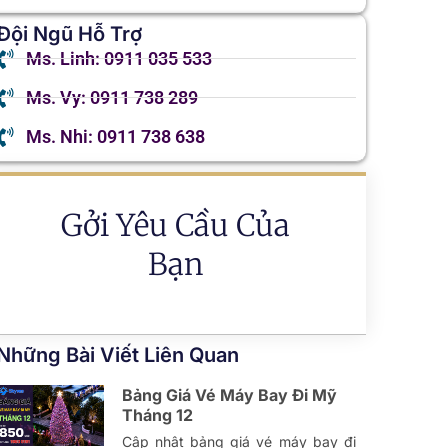
Đội Ngũ Hỗ Trợ
Ms. Linh: 0911 035 533
Ms. Vy: 0911 738 289
Ms. Nhi: 0911 738 638
Gởi Yêu Cầu Của
Bạn
Những Bài Viết Liên Quan
Bảng Giá Vé Máy Bay Đi Mỹ
Tháng 12
Cập nhật bảng giá vé máy bay đi