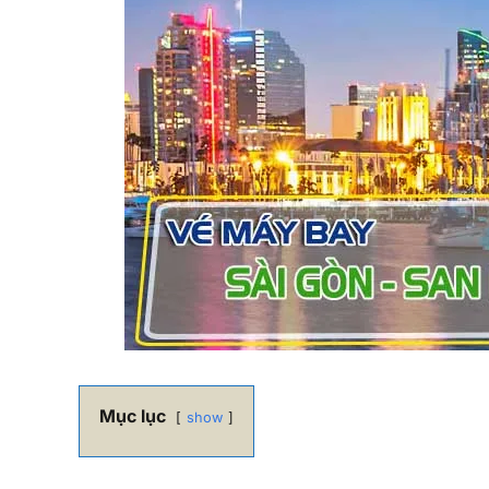
Mục lục
show