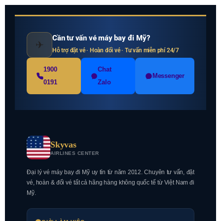
Cần tư vấn vé máy bay đi Mỹ?
✈
Hỗ trợ đặt vé · Hoàn đổi vé · Tư vấn miễn phí 24/7
1900
Chat
Messenger
0191
Zalo
Skyvas
AIRLINES CENTER
Đại lý vé máy bay đi Mỹ uy tín từ năm 2012. Chuyên tư vấn, đặt
vé, hoàn & đổi vé tất cả hãng hàng không quốc tế từ Việt Nam đi
Mỹ.