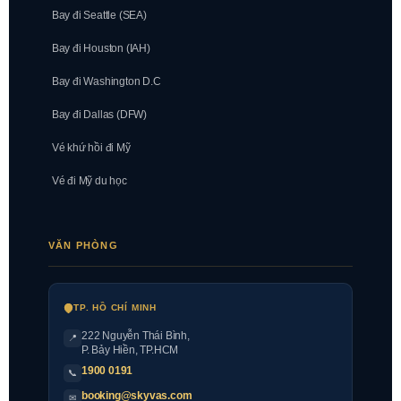
Bay đi Seattle (SEA)
Bay đi Houston (IAH)
Bay đi Washington D.C
Bay đi Dallas (DFW)
Vé khứ hồi đi Mỹ
Vé đi Mỹ du học
VĂN PHÒNG
TP. HỒ CHÍ MINH
222 Nguyễn Thái Bình
,
📍
P. Bảy Hiền, TP.HCM
1900 0191
📞
booking@skyvas.com
✉