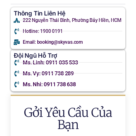
Thông Tin Liên Hệ
222 Nguyễn Thái Bình, Phường Bảy Hiền, HCM
Hotline: 1900 0191
Email: booking@skyvas.com
Đội Ngũ Hỗ Trợ
Ms. Linh: 0911 035 533
Ms. Vy: 0911 738 289
Ms. Nhi: 0911 738 638
Gởi Yêu Cầu Của
Bạn