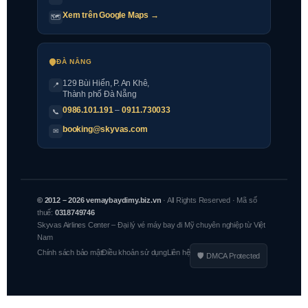
Xem trên Google Maps →
🗺
ĐÀ NẴNG
129 Bùi Hiển, P. An Khê,
📍
Thành phố Đà Nẵng
0986.101.191
–
0911.730033
📞
booking@skyvas.com
✉
© 2012 – 2026 vemaybaydimy.biz.vn
· All Rights Reserved · Mã số
thuế:
0318749746
Skyvas Airlines Center – Đại lý vé máy bay đi Mỹ chuyên nghiệp từ Việt
Nam
Chính sách bảo mật
Điều khoản sử dụng
Liên hệ
🛡 DMCA Protected