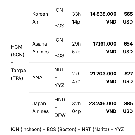
ICN
Korean
33h
14.838.000
565
–
Air
14p
VND
USD
BOS
ICN
Asiana
29h
17.161.000
654
HCM
–
Airlines
57p
VND
USD
(SGN)
BOS
–
NRT
Tampa
27h
21.703.000
827
ANA
–
(TPA)
47p
VND
USD
YYZ
HND
Japan
32h
23.246.000
885
–
Airlines
04p
VND
USD
DFW
ICN (Incheon) – BOS (Boston) – NRT (Narita) – YYZ