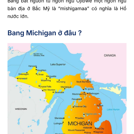
Bang bắt nguồn từ ngôn ngữ Ojibwe một ngôn ngữ
bản địa ở Bắc Mỹ là “mishigamaa” có nghĩa là Hồ
nước lớn.
Bang Michigan ở đâu ?