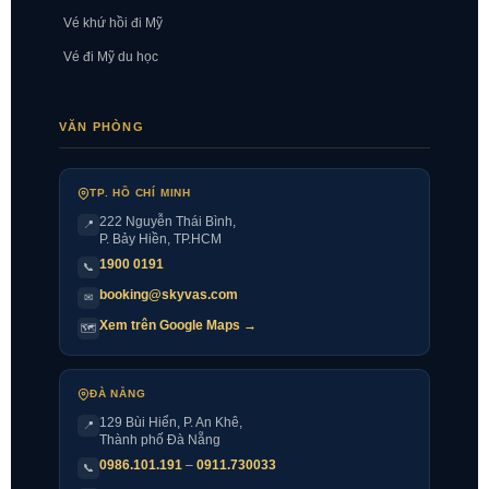
Vé khứ hồi đi Mỹ
Vé đi Mỹ du học
VĂN PHÒNG
TP. HỒ CHÍ MINH
222 Nguyễn Thái Bình
,
📍
P. Bảy Hiền, TP.HCM
1900 0191
📞
booking@skyvas.com
✉
Xem trên Google Maps →
🗺
ĐÀ NẴNG
129 Bùi Hiển, P. An Khê,
📍
Thành phố Đà Nẵng
0986.101.191
–
0911.730033
📞