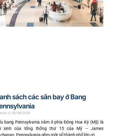
anh sách các sân bay ở Bang
ennsylvania
dmin
18/04/2019
ểu bang Pennsylvania nằm ở phía Đông Hoa Kỳ (Mỹ) là
i sinh của tổng thống thứ 15 của Mỹ – James
chanan. Pennsylvania gồm một số thành phố lớn có