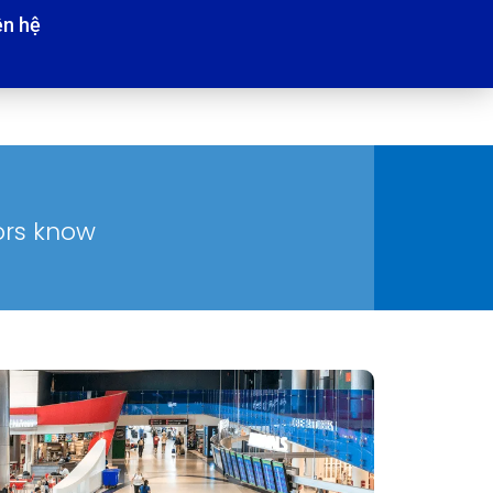
ên hệ
tors know