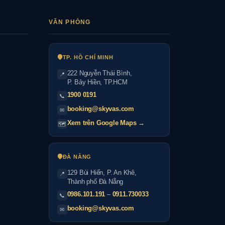
VĂN PHÒNG
TP. HỒ CHÍ MINH
222 Nguyễn Thái Bình
,
📍
P. Bảy Hiền, TP.HCM
1900 0191
📞
booking@skyvas.com
✉
Xem trên Google Maps →
🗺
ĐÀ NẴNG
129 Bùi Hiển, P. An Khê,
📍
Thành phố Đà Nẵng
0986.101.191
–
0911.730033
📞
booking@skyvas.com
✉