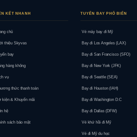
ÊN KẾT NHANH
TUYẾN BAY PHỔ BIẾN
ang chủ
Vé máy bay đi Mỹ
ới thiệu Skyvas
Bay đi Los Angeles (LAX)
yến bay
Bay đi San Francisco (SFO)
ng hàng không
Bay đi New York (JFK)
ch vụ
Bay đi Seattle (SEA)
ương thức thanh toán
Bay đi Houston (IAH)
 kiện & Khuyến mãi
Bay đi Washington D.C
ên hệ
Bay đi Dallas (DFW)
ính sách bảo mật
Vé khứ hồi đi Mỹ
Vé đi Mỹ du học