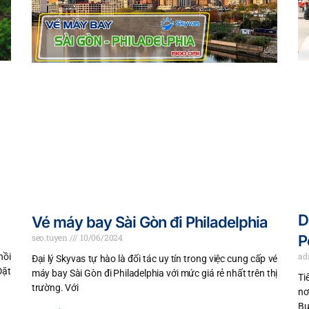
D
Vé máy bay Sài Gòn đi Philadelphia
seo.tuyen
10/06/2024
P
a
hồi
Đại lý Skyvas tự hào là đối tác uy tín trong việc cung cấp vé
Đặt
máy bay Sài Gòn đi Philadelphia với mức giá rẻ nhất trên thị
Ti
trường. Với
nơ
Bu