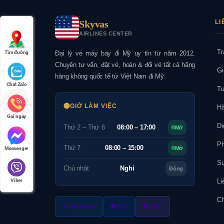
Skyvas
LI
AIRLINES CENTER
Tr
Đại lý vé máy bay đi Mỹ uy tín từ năm 2012.
Tìm đường
Chuyên tư vấn, đặt vé, hoàn & đổi vé tất cả hãng
Gi
hàng không quốc tế từ Việt Nam đi Mỹ.
Chat Zalo
Tu
GIỜ LÀM VIỆC
Hã
Gọi ngay
Dị
Thứ 2 – Thứ 6
08:00 – 17:00
Mở
Ph
Thứ 7
08:00 – 15:00
Mở
Messenger
Sự
Chủ nhật
Nghỉ
Đóng
Li
Viber
Ch
Facebook
Zalo
Viber