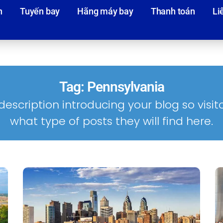
n
Tuyến bay
Hãng máy bay
Thanh toán
Li
Tag: Pennsylvania
description introducing your blog so visi
what type of posts they will find here.