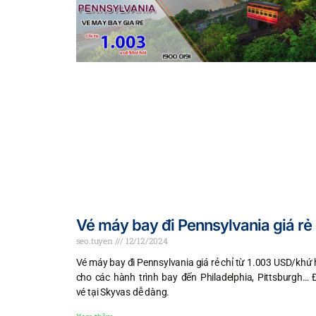
Vé máy bay đi Pennsylvania giá rẻ
seo.tuyen
12/12/2024
Vé máy bay đi Pennsylvania giá rẻ chỉ từ 1.003 USD/khứ 
cho các hành trình bay đến Philadelphia, Pittsburgh… 
vé tại Skyvas dễ dàng.