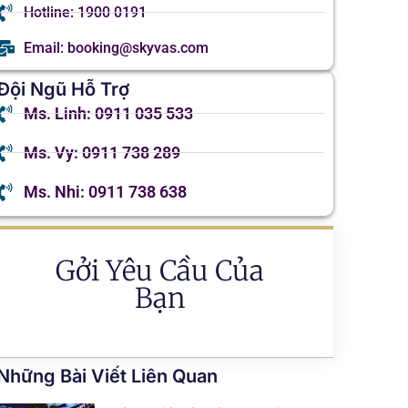
Hotline: 1900 0191
Email: booking@skyvas.com
Đội Ngũ Hỗ Trợ
Ms. Linh: 0911 035 533
Ms. Vy: 0911 738 289
Ms. Nhi: 0911 738 638
Gởi Yêu Cầu Của
Bạn
Những Bài Viết Liên Quan