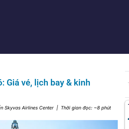
 Giá vé, lịch bay & kinh
n Skyvas Airlines Center | Thời gian đọc: ~8 phút